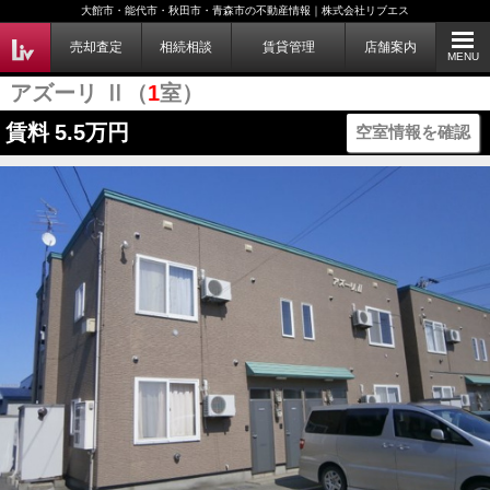
大館市・能代市・秋田市・青森市の不動産情報｜株式会社リブエス
売却査定
相続相談
賃貸管理
店舗案内
MENU
アズーリ Ⅱ（
1
室）
賃料
5.5万円
空室情報を確認