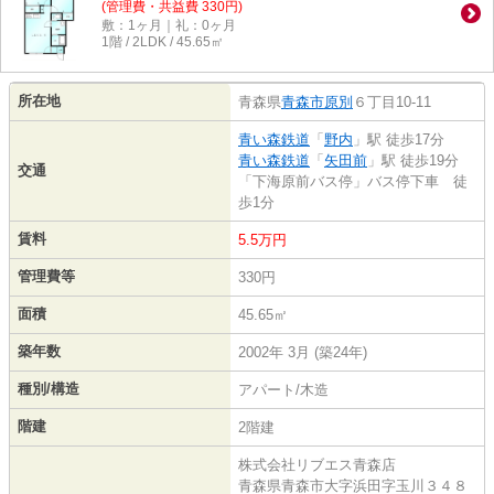
(管理費・共益費 330円)
敷：1ヶ月｜礼：0ヶ月
1階 / 2LDK / 45.65㎡
所在地
青森県
青森市
原別
６丁目10-11
青い森鉄道
「
野内
」駅 徒歩17分
青い森鉄道
「
矢田前
」駅 徒歩19分
交通
「下海原前バス停」バス停下車 徒
歩1分
賃料
5.5万円
管理費等
330円
面積
45.65㎡
築年数
2002年 3月 (築24年)
種別/構造
アパート/木造
階建
2階建
株式会社リブエス青森店
青森県青森市大字浜田字玉川３４８