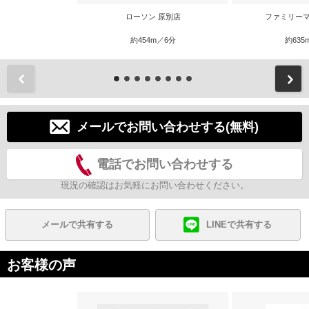
ローソン 原別店
ファミリーマ
約454m／6分
約635
前
メールでお問い合わせする(無料)
電話でお問い合わせする
現況の確認はお気軽にお問い合わせください。
メールで共有する
LINEで共有する
お客様の声