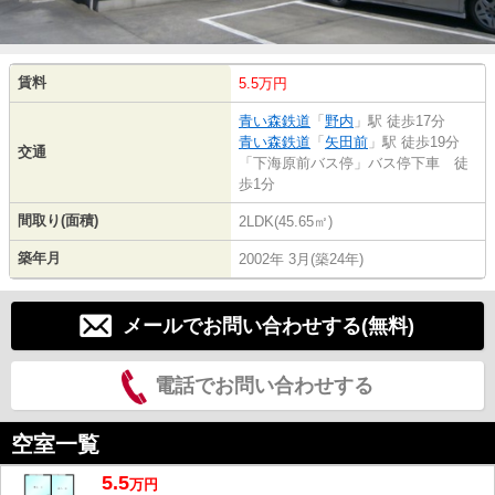
賃料
5.5万円
青い森鉄道
「
野内
」駅 徒歩17分
青い森鉄道
「
矢田前
」駅 徒歩19分
交通
「下海原前バス停」バス停下車 徒
歩1分
間取り(面積)
2LDK(45.65㎡)
築年月
2002年 3月(築24年)
メールでお問い合わせする(無料)
電話でお問い合わせする
空室一覧
5.5
万
円