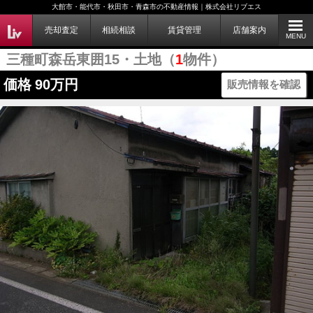
大館市・能代市・秋田市・青森市の不動産情報｜株式会社リブエス
売却査定
相続相談
賃貸管理
店舗案内
MENU
三種町森岳東囲15・土地（
1
物件）
価格
90万円
販売情報を確認