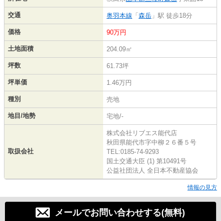
交通
奥羽本線
「
森岳
」駅 徒歩18分
価格
90万円
土地面積
204.09㎡
坪数
61.73坪
坪単価
1.46万円
種別
売地
地目/地勢
宅地/-
株式会社リブエス能代店
秋田県能代市字中柳２６番５号
取扱会社
TEL:0185-74-9293
国土交通大臣 (1) 第10491号
公益社団法人 全日本不動産協会
情報の見方
メールでお問い合わせする(無料)