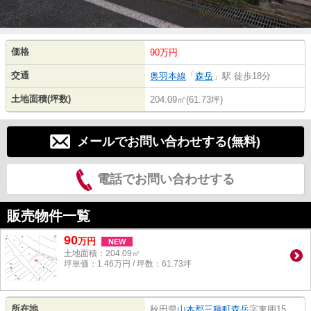
価格
90万円
交通
奥羽本線
「
森岳
」駅 徒歩18分
土地面積(坪数)
204.09㎡(61.73坪)
メールでお問い合わせする(無料)
電話でお問い合わせする
販売物件一覧
90
万
円
NEW
土地面積：204.09㎡
坪単価：1.46万円 / 坪数：61.73坪
所在地
秋田県
山本郡三種町
森岳
字東囲15