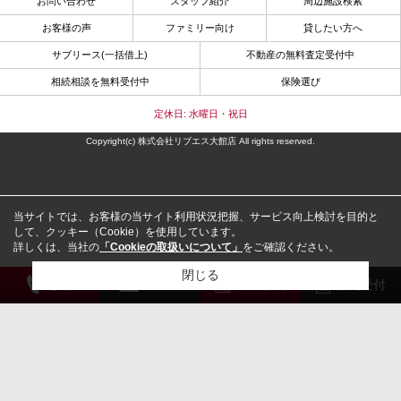
お問い合わせ
スタッフ紹介
周辺施設検索
お客様の声
ファミリー向け
貸したい方へ
サブリース(一括借上)
不動産の無料査定受付中
相続相談を無料受付中
保険選び
定休日: 水曜日・祝日
Copyright(c) 株式会社リブエス大館店 All rights reserved.
当サイトでは、お客様の当サイト利用状況把握、サービス向上検討を目的と
して、クッキー（Cookie）を使用しています。
詳しくは、当社の
「Cookieの取扱いについて」
をご確認ください。
閉じる
電 話
メール
来店予約
解約受付