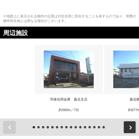
※地図上に表示される物件の位置は付近住所に所在することを表すものであり、実際の
物件所在地とは異なる場合がございます。
周辺施設
羽後信用金庫 森岳支店
森岳
約560m／7分
約677
前