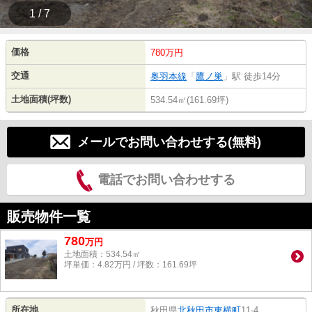
1 / 7
価格
780万円
交通
奥羽本線
「
鷹ノ巣
」駅 徒歩14分
土地面積(坪数)
534.54㎡(161.69坪)
メールでお問い合わせする(無料)
電話でお問い合わせする
販売物件一覧
780
万
円
土地面積：534.54㎡
坪単価：4.82万円 / 坪数：161.69坪
所在地
秋田県
北秋田市
東横町
11-4