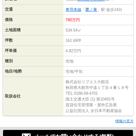
交通
奥羽本線
「
鷹ノ巣
」駅 徒歩14分
価格
780万円
土地面積
534.54㎡
坪数
161.69坪
坪単価
4.82万円
種別
売地
地目/地勢
宅地/平坦
株式会社リブエス大館店
秋田県大館市中道１丁目４番１８号
TEL:0186-59-4701
取扱会社
国土交通大臣 (1) 第10491号
賃貸住宅管理業・屋外広告業
公益社団法人 全日本不動産協会
情報の見方