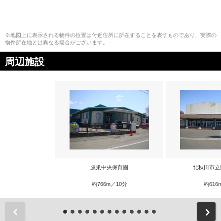
※地図上に表示される物件の位置は付近住所に所在することを表すものであり、実際の
物件所在地とは異なる場合がございます。
周辺施設
鷹巣中央保育園
北秋田市立
約766m／10分
約616
前