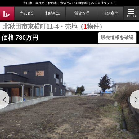
大館市・能代市・秋田市・青森市の不動産情報｜株式会社リブエス
売却査定
相続相談
賃貸管理
店舗案内
MENU
北秋田市東横町11-4・売地（
1
物件）
価格
780万円
販売情報を確認