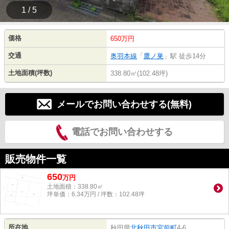
1 / 5
価格
650万円
交通
奥羽本線
「
鷹ノ巣
」駅 徒歩14分
土地面積(坪数)
338.80㎡(102.48坪)
メールでお問い合わせする(無料)
電話でお問い合わせする
販売物件一覧
650
万
円
土地面積：338.80㎡
坪単価：6.34万円 / 坪数：102.48坪
所在地
秋田県
北秋田市
宮前町
4-6