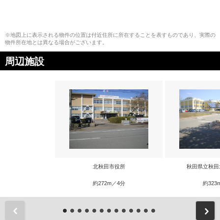
※地図上に表示される物件の位置は付近住所に所在することを表すものであり、実際の
物件所在地とは異なる場合がございます。
周辺施設
北秋田市役所
秋田県立秋田
約272m／4分
約323
前