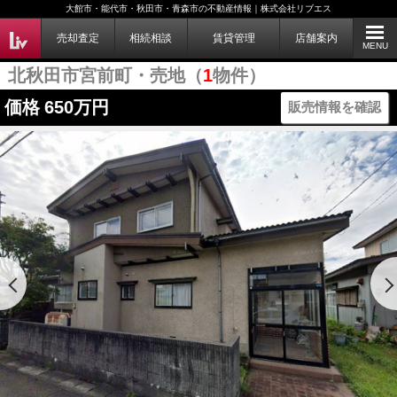
大館市・能代市・秋田市・青森市の不動産情報｜株式会社リブエス
売却査定
相続相談
賃貸管理
店舗案内
MENU
北秋田市宮前町・売地（
1
物件）
価格
650万円
販売情報を確認