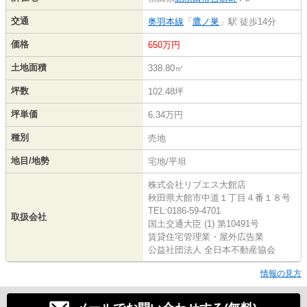
交通
奥羽本線
「
鷹ノ巣
」駅 徒歩14分
価格
650万円
土地面積
338.80㎡
坪数
102.48坪
坪単価
6.34万円
種別
売地
地目/地勢
宅地/平坦
株式会社リブエス大館店
秋田県大館市中道１丁目４番１８号
TEL:0186-59-4701
取扱会社
国土交通大臣 (1) 第10491号
賃貸住宅管理業・屋外広告業
公益社団法人 全日本不動産協会
情報の見方