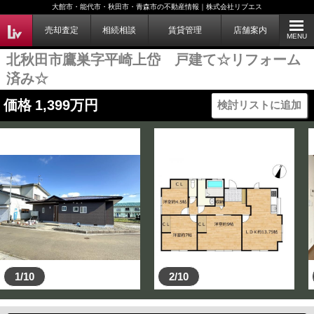
大館市・能代市・秋田市・青森市の不動産情報｜株式会社リブエス
売却査定
相続相談
賃貸管理
店舗案内
MENU
北秋田市鷹巣字平崎上岱 戸建て☆リフォーム
済み☆
価格
1,399
万円
検討リストに追加
1/10
2/10