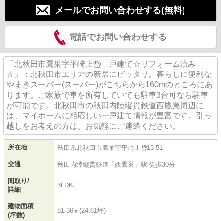
メールでお問い合わせする(無料)
電話でお問い合わせする
「北秋田市鷹巣字平崎上岱 戸建て☆リフォーム済み
☆」：北秋田市エリアの新居にピッタリ。暮らしに便利な
やまきスーパー(スーパー)がこちらから160mのところにあ
ります。ご家族で車を所有していても駐車3台可なら駐車
が可能です。北秋田市の秋田内陸縦貫鉄道西鷹巣周辺に
は、マイホームに相応しい一戸建て情報が豊富です。引っ
越しをお考えの方は、お気軽にご連絡ください。
所在地
秋田県
北秋田市
鷹巣
字平崎上岱13-51
交通
秋田内陸縦貫鉄道
「
西鷹巣
」駅 徒歩30分
間取り/
3LDK/
詳細
建物面積
81.36㎡(24.61坪)
(坪数)