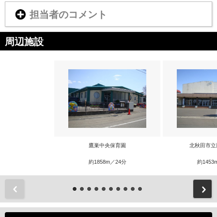
担当者のコメント
周辺施設
鷹巣中央保育園
北秋田市立
約1858m／24分
約1453
前