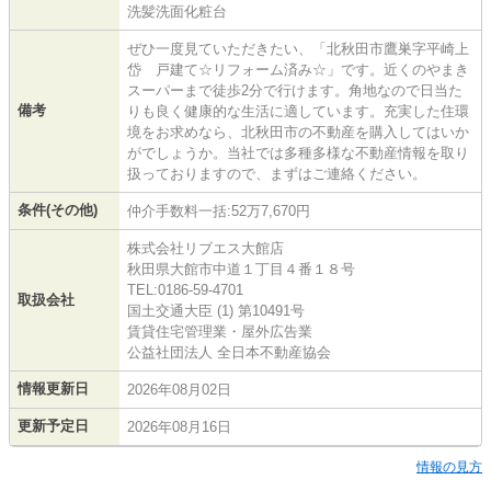
洗髪洗面化粧台
ぜひ一度見ていただきたい、「北秋田市鷹巣字平崎上
岱 戸建て☆リフォーム済み☆」です。近くのやまき
スーパーまで徒歩2分で行けます。角地なので日当た
備考
りも良く健康的な生活に適しています。充実した住環
境をお求めなら、北秋田市の不動産を購入してはいか
がでしょうか。当社では多種多様な不動産情報を取り
扱っておりますので、まずはご連絡ください。
条件(その他)
仲介手数料一括:52万7,670円
株式会社リブエス大館店
秋田県大館市中道１丁目４番１８号
TEL:0186-59-4701
取扱会社
国土交通大臣 (1) 第10491号
賃貸住宅管理業・屋外広告業
公益社団法人 全日本不動産協会
情報更新日
2026年08月02日
更新予定日
2026年08月16日
情報の見方