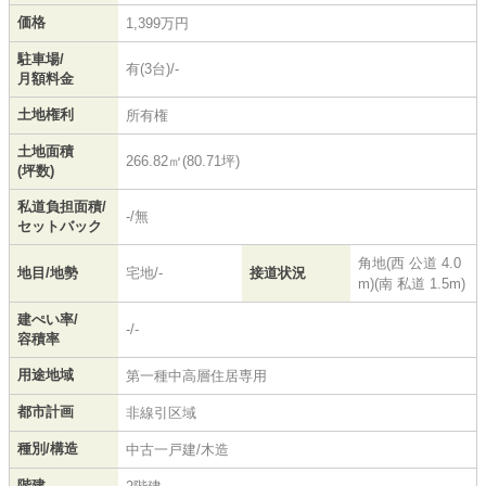
価格
1,399万円
駐車場/
有(3台)/-
月額料金
土地権利
所有権
土地面積
266.82㎡(80.71坪)
(坪数)
私道負担面積/
-/無
セットバック
角地(西 公道 4.0
地目/地勢
宅地/-
接道状況
m)(南 私道 1.5m)
建ぺい率/
-/-
容積率
用途地域
第一種中高層住居専用
都市計画
非線引区域
種別/構造
中古一戸建/木造
階建