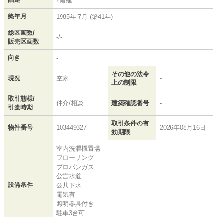
2階建
築年月
1985年 7月 (築41年)
総区画数/
-/-
販売区画数
向き
-
その他の法令
現況
空家
-
上の制限
取引態様/
仲介/相談
建築確認番号
-
引渡時期
取引条件の有
物件番号
103449327
2026年08月16日
効期限
室内洗濯機置場
フローリング
プロパンガス
公営水道
設備条件
公共下水
電気有
照明器具付き
駐車3台可