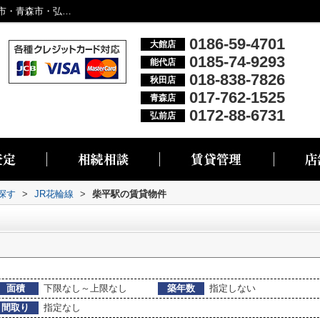
柴平駅の物件一覧｜大館市・能代市・秋田市・青森市・弘前市の不動産情報なら株式会社リブエス
0186-59-4701
大館店
0185-74-9293
能代店
018-838-7826
秋田店
017-762-1525
青森店
0172-88-6731
弘前店
探す
>
JR花輪線
>
柴平駅の賃貸物件
面積
下限なし～上限なし
築年数
指定しない
間取り
指定なし