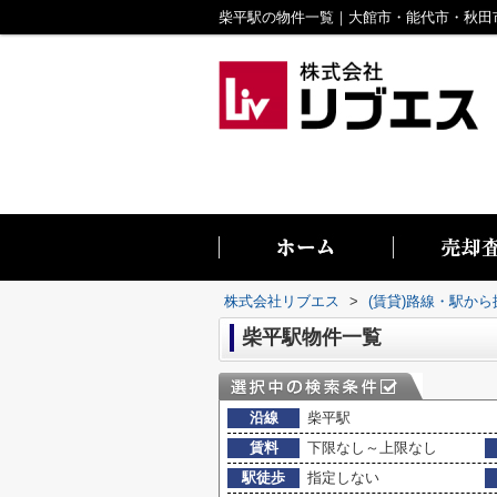
株式会社リブエス
>
(賃貸)路線・駅から
柴平駅物件一覧
沿線
柴平駅
賃料
下限なし～上限なし
駅徒歩
指定しない