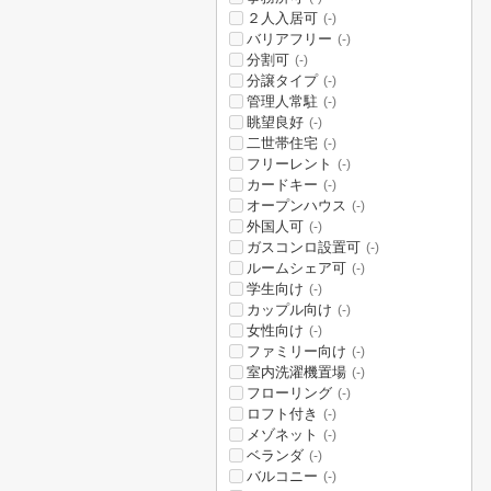
２人入居可
(-)
バリアフリー
(-)
分割可
(-)
分譲タイプ
(-)
管理人常駐
(-)
眺望良好
(-)
二世帯住宅
(-)
フリーレント
(-)
カードキー
(-)
オープンハウス
(-)
外国人可
(-)
ガスコンロ設置可
(-)
ルームシェア可
(-)
学生向け
(-)
カップル向け
(-)
女性向け
(-)
ファミリー向け
(-)
室内洗濯機置場
(-)
フローリング
(-)
ロフト付き
(-)
メゾネット
(-)
ベランダ
(-)
バルコニー
(-)