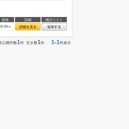
面積
詳細
検討リスト
56.89㎡
詳細を見る
追加する
1
1
1-1
当公開件数
件 空き数
件
件表示