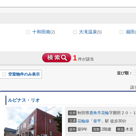
十和田南
大滝温泉
扇田
(2)
(5)
1
件が該当
並び順：
空室物件のみ表示
該
ルピナス・リオ
秋田県
鹿角市
花輪
字囲田２０－
住所
交通
花輪線
「
柴平
」駅 徒歩30分
築9年
2階建
木造
築年
階数
構造