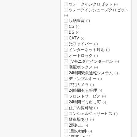
ウォークインクロゼット
(-)
ウォークインシューズクロゼット
(-)
収納豊富
(-)
CS
(-)
BS
(-)
CATV
(-)
光ファイバー
(-)
インターネット対応
(-)
オートロック
(-)
TVモニタ付インターホン
(-)
宅配ボックス
(-)
24時間緊急通報システム
(-)
ディンプルキー
(-)
防犯カメラ
(-)
24時間有人管理
(-)
フロントサービス
(-)
24時間ゴミ出し可
(-)
住戸内覧可能
(-)
コンシェルジュサービス
(-)
駐車場あり
(-)
2階以上
(-)
1階の物件
(-)
10階以上