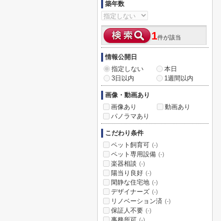
築年数
1
件が該当
情報公開日
指定しない
本日
3日以内
1週間以内
画像・動画あり
画像あり
動画あり
パノラマあり
こだわり条件
ペット飼育可
(-)
ペット専用設備
(-)
楽器相談
(-)
陽当り良好
(-)
閑静な住宅地
(-)
デザイナーズ
(-)
リノベーション済
(-)
保証人不要
(-)
事務所可
(-)