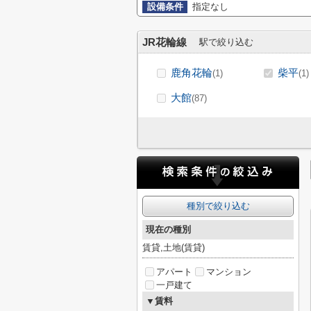
設備条件
指定なし
JR花輪線
駅で絞り込む
鹿角花輪
柴平
(1)
(1)
大館
(87)
種別で絞り込む
現在の種別
賃貸,土地(賃貸)
アパート
マンション
一戸建て
▼賃料