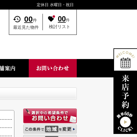
定休日 水曜日・祝日
00
00
件
件
検討リスト
最近見た物件