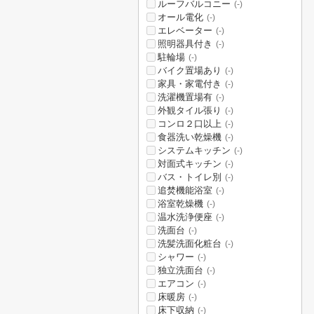
ルーフバルコニー
(-)
オール電化
(-)
エレベーター
(-)
照明器具付き
(-)
駐輪場
(-)
バイク置場あり
(-)
家具・家電付き
(-)
洗濯機置場有
(-)
外観タイル張り
(-)
コンロ２口以上
(-)
食器洗い乾燥機
(-)
システムキッチン
(-)
対面式キッチン
(-)
バス・トイレ別
(-)
追焚機能浴室
(-)
浴室乾燥機
(-)
温水洗浄便座
(-)
洗面台
(-)
洗髪洗面化粧台
(-)
シャワー
(-)
独立洗面台
(-)
エアコン
(-)
床暖房
(-)
床下収納
(-)