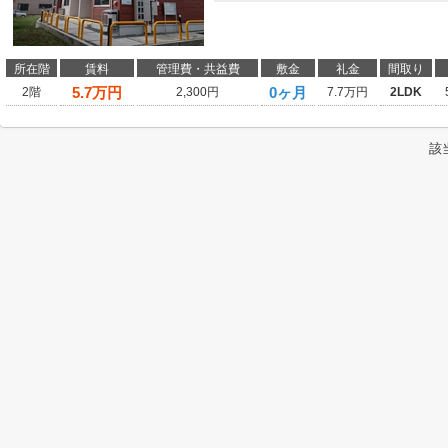
所在階
賃料
管理費・共益費
敷金
礼金
間取り
5.7
万円
0ヶ月
2階
2,300円
7.7万円
2LDK
該