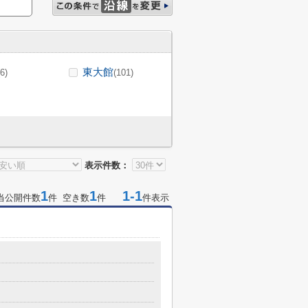
東大館
(6)
(101)
表示件数：
1
1
1-1
当公開件数
件 空き数
件
件表示
１