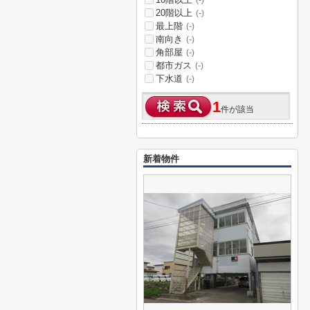
(-)
20階以上
(-)
最上階
(-)
南向き
(-)
角部屋
(-)
都市ガス
(-)
下水道
(-)
1
件が該当
新着物件