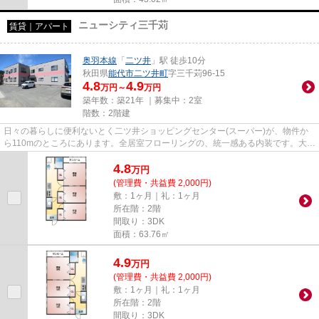
ニューシティ三千苅
賃貸｜アパート
奥羽本線
「
二ツ井
」駅 徒歩10分
秋田県
能代市
二ツ井町
字三千苅96-15
4.8
4.9
万円～
万円
築年数：築21年 ｜募集中：
2室
階数：2階建
日々の暮らしに便利ないとく二ツ井ショッピングセンター(スーパー)が、物件か
ら110mのところにあります。全居室フローリングの、統一感ある内装です。大き
なおもちゃも置けるお子さん...
4.8
万
円
(管理費・共益費 2,000円)
敷：1ヶ月｜礼：1ヶ月
所在階：2階
間取り：3DK
面積：63.76㎡
4.9
万
円
(管理費・共益費 2,000円)
敷：1ヶ月｜礼：1ヶ月
所在階：2階
間取り：3DK