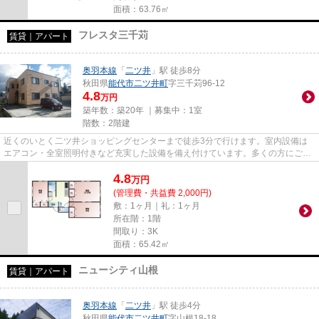
面積：63.76㎡
フレスタ三千苅
賃貸｜アパート
奥羽本線
「
二ツ井
」駅 徒歩8分
秋田県
能代市
二ツ井町
字三千苅96-12
4.8
万円
築年数：築20年 ｜募集中：
1室
階数：2階建
近くのいとく二ツ井ショッピングセンターまで徒歩3分で行けます。室内設備は
エアコン・全室照明付きなど充実した設備を備え付けています。多くの方にご好
評をいただいている、清潔感の...
4.8
万
円
(管理費・共益費 2,000円)
敷：1ヶ月｜礼：1ヶ月
所在階：1階
間取り：3K
面積：65.42㎡
ニューシティ山根
賃貸｜アパート
奥羽本線
「
二ツ井
」駅 徒歩4分
秋田県
能代市
二ツ井町
字山根18-18