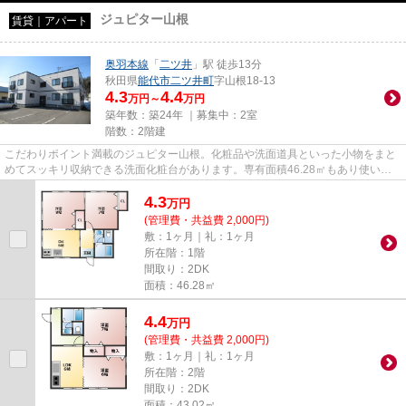
ジュピター山根
賃貸｜アパート
奥羽本線
「
二ツ井
」駅 徒歩13分
秋田県
能代市
二ツ井町
字山根18-13
4.3
4.4
万円～
万円
築年数：築24年 ｜募集中：
2室
階数：2階建
こだわりポイント満載のジュピター山根。化粧品や洗面道具といった小物をまと
めてスッキリ収納できる洗面化粧台があります。専有面積46.28㎡もあり使いや
すい。クローゼット付きの物件...
4.3
万
円
(管理費・共益費 2,000円)
敷：1ヶ月｜礼：1ヶ月
所在階：1階
間取り：2DK
面積：46.28㎡
4.4
万
円
(管理費・共益費 2,000円)
敷：1ヶ月｜礼：1ヶ月
所在階：2階
間取り：2DK
面積：43.02㎡