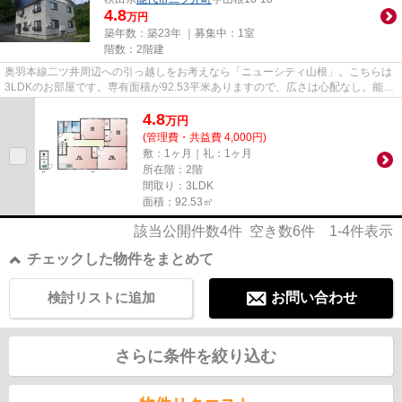
4.8
万円
築年数：築23年 ｜募集中：
1室
階数：2階建
奥羽本線二ツ井周辺への引っ越しをお考えなら「ニューシティ山根」。こちらは
3LDKのお部屋です。専有面積が92.53平米ありますので、広さは心配なし。能代
市は交通の便が良し、お買い物...
4.8
万
円
(管理費・共益費 4,000円)
敷：1ヶ月｜礼：1ヶ月
所在階：2階
間取り：3LDK
面積：92.53㎡
該当公開件数
4
件 空き数
6
件
1-4
件表示
チェックした物件をまとめて
検討リストに追加
お問い合わせ
さらに条件を絞り込む