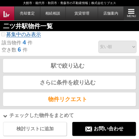
大館市・能代市・秋田市・青森市の不動産情報｜株式会社リブエス
売却査定
相続相談
賃貸管理
店舗案内
MENU
二ツ井駅物件一覧
募集中のみ表示
4
該当物件
件
6
空き数
件
駅で絞り込む
さらに条件を絞り込む
物件リクエスト
チェックした物件をまとめて
検討リストに追加
お問い合わせ