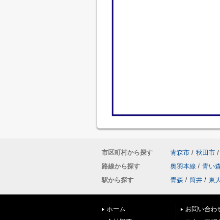
市区町村から探す
青森市
/
秋田市
/
路線から探す
奥羽本線
/
青い
駅から探す
青森
/
筒井
/
東
ホーム
お問い合わ