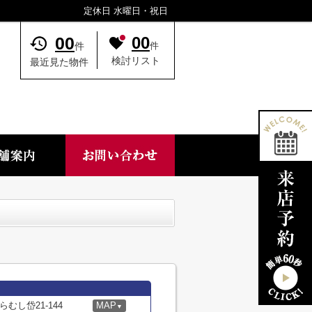
定休日 水曜日・祝日
00
00
件
件
検討リスト
最近見た物件
むし岱21-144
MAP
▼