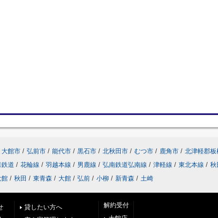
大館市
/
弘前市
/
能代市
/
黒石市
/
北秋田市
/
むつ市
/
鹿角市
/
北津軽郡板
森鉄道
/
花輪線
/
羽越本線
/
男鹿線
/
弘南鉄道弘南線
/
津軽線
/
東北本線
/
秋
大館
/
秋田
/
東青森
/
大館
/
弘前
/
小柳
/
新青森
/
土崎
解約受付
せ
貸したい方へ