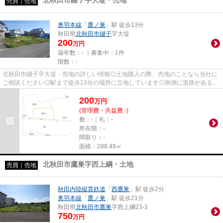
北秋田市綴子字大堤・売地
売買｜売地
奥羽本線
「
鷹ノ巣
」駅 徒歩13分
秋田県
北秋田市
綴子
字大堤
200
万円
築年数：- ｜募集中：
1件
階数：-
北秋田市綴子字大堤・売地の詳しい情報◎土地購入の際、売地のことなら当社に
ご相談ください◎駅まで徒歩13分の場所に立地しています◎南側に道路があるた
め十分な日当たりが確保できます...
200
万
円
(管理費・共益費 -)
敷：-｜礼：-
所在階：-
間取り：-
面積：288.49㎡
北秋田市鷹巣字西上綱・土地
売買｜売地
秋田内陸縦貫鉄道
「
西鷹巣
」駅 徒歩2分
奥羽本線
「
鷹ノ巣
」駅 徒歩21分
秋田県
北秋田市
鷹巣
字西上綱23-3
750
万円