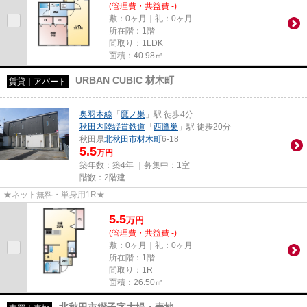
(管理費・共益費 -)
敷：0ヶ月｜礼：0ヶ月
所在階：1階
間取り：1LDK
面積：40.98㎡
URBAN CUBIC 材木町
賃貸｜アパート
奥羽本線
「
鷹ノ巣
」駅 徒歩4分
秋田内陸縦貫鉄道
「
西鷹巣
」駅 徒歩20分
秋田県
北秋田市
材木町
6-18
5.5
万円
築年数：築4年 ｜募集中：
1室
階数：2階建
★ネット無料・単身用1R★
5.5
万
円
(管理費・共益費 -)
敷：0ヶ月｜礼：0ヶ月
所在階：1階
間取り：1R
面積：26.50㎡