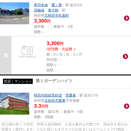
奥羽本線
「
鷹ノ巣
」駅 徒歩1分
花輪線
「
東大館
」駅
秋田県
北秋田市
松葉町
3,300
円
築年数：- ｜募集中：
1室
階数：-
3,300
円
(管理費・共益費 -)
敷：0ヶ月｜礼：1ヶ月
所在階：-
間取り：-
面積：-
第１ガーデンハイツ
賃貸｜マンション
秋田内陸縦貫鉄道
「
西鷹巣
」駅 徒歩17分
秋田県
北秋田市
鷹巣
字本屋敷
3.3
万円
築年数：築31年 ｜募集中：
4室
階数：3階建
安心感が高くて好評、管理人巡回物件。入居も案内も可能です。現在空き室のお
部屋をご案内します。どなた様にもオススメのお住まいはルームシェアの相談が