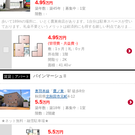
4.95
万円
築年数：築45年 ｜募集中：
1室
階数：-
歩いて189mの場所に、いとく鷹巣南店があります。1台分は駐車スペースが空い
ております。礼金不要というメリットは経済的にも得する嬉しい利点でありま
す。礼金が不要なので、初期コス...
4.95
万
円
(管理費・共益費 -)
敷：1ヶ月｜礼：0ヶ月
所在階：1階
間取り：2K
面積：41.40㎡
パインマーシュⅡ
賃貸｜アパート
奥羽本線
「
鷹ノ巣
」駅 徒歩8分
秋田県
北秋田市
元町
4-12
5.5
万円
築年数：築18年 ｜募集中：
1室
階数：2階建
★ネット無料・融雪駐車場★
5.5
万
円