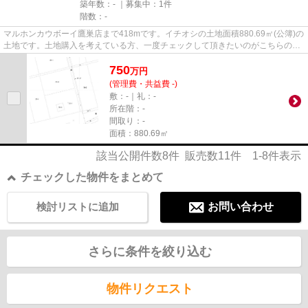
築年数：- ｜募集中：
1件
階数：-
マルホンカウボーイ鷹巣店まで418mです。イチオシの土地面積880.69㎡(公簿)の
土地です。土地購入を考えている方、一度チェックして頂きたいのがこちらの売
地です。住まい探しの不安を...
750
万
円
(管理費・共益費 -)
敷：-｜礼：-
所在階：-
間取り：-
面積：880.69㎡
該当公開件数
8
件 販売数
11
件
1-8
件表示
チェックした物件をまとめて
検討リストに追加
お問い合わせ
さらに条件を絞り込む
物件リクエスト