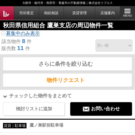
大館市・能代市・秋田市・青森市の不動産情報｜株式会社リブエス
売却査定
相続相談
賃貸管理
店舗案内
MENU
秋田県信用組合 鷹巣支店の周辺物件一覧
募集中のみ表示
8
該当物件
件
11
販売数
件
さらに条件を絞り込む
物件リクエスト
チェックした物件をまとめて
検討リストに追加
お問い合わせ
鷹ノ巣駅前駐車場
賃貸｜駐車場