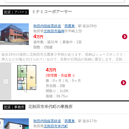
ミナミコーポアーサー
賃貸｜アパート
秋田内陸縦貫鉄道
「
西鷹巣
」駅 徒歩29分
秋田県
北秋田市
脇神
字平崎上岱
4
万円
築年数：築31年 ｜募集中：
1室
階数：2階建
徒歩18分の場所に北秋田市立鷹巣小学校があります。収納はシューズボックス・
押入などが備え付けられているので、衣類や日用品の収納に重宝します。北秋田
市の住まい探しを応援する株...
4
万
円
(管理費・共益費 -)
敷：0ヶ月｜礼：0ヶ月
所在階：2階
間取り：1LDK
面積：39.75㎡
北秋田市米代町の事務所
賃貸｜事務所
秋田内陸縦貫鉄道
「
西鷹巣
」駅 徒歩17分
秋田県
北秋田市
米代町