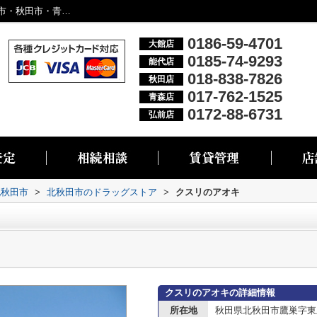
クスリのアオキ情報ページ｜大館市・能代市・秋田市・青森市・弘前市の不動産情報なら株式会社リブエス
0186-59-4701
大館店
0185-74-9293
能代店
018-838-7826
秋田店
017-762-1525
青森店
0172-88-6731
弘前店
北秋田市
>
北秋田市のドラッグストア
>
クスリのアオキ
クスリのアオキの詳細情報
所在地
秋田県北秋田市鷹巣字東上