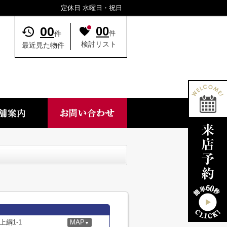
定休日 水曜日・祝日
00
00
件
件
検討リスト
最近見た物件
綱1-1
MAP
▼