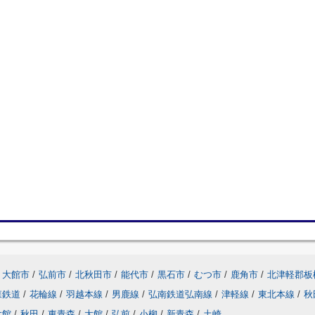
大館市
/
弘前市
/
北秋田市
/
能代市
/
黒石市
/
むつ市
/
鹿角市
/
北津軽郡板
森鉄道
/
花輪線
/
羽越本線
/
男鹿線
/
弘南鉄道弘南線
/
津軽線
/
東北本線
/
秋
大館
/
秋田
/
東青森
/
大館
/
弘前
/
小柳
/
新青森
/
土崎