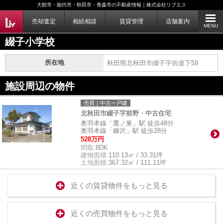
大館市・能代市・秋田市・青森市の不動産情報｜株式会社リブエス
売却査定
相続相談
賃貸管理
店舗案内
MENU
綴子小学校
所在地
秋田県北秋田市綴子字街道下59
施設周辺の物件
売買｜中古一戸建
北秋田市綴子字前野・中古住宅
奥羽本線「鷹ノ巣」駅 徒歩48分
奥羽本線「糠沢」駅 徒歩28分
528万円
間取:
8DK
建物面積:
110.13㎡ / 33.31坪
土地面積:
367.32㎡ / 111.11坪
近くの賃貸物件をもっと見る
近くの売買物件をもっと見る