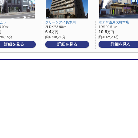
ビル
グリーンアイ長木川
ホテヤ薬局大町本店
6.00㎡
2LDK/63.90㎡
1R/102.51㎡
6.4
10.8
円
万円
万円
2m／5分
約459m／6分
約314m／4分
詳細を見る
詳細を見る
詳細を見る