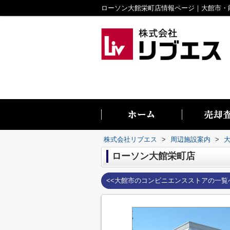
株式会社リブエス
>
周辺施設案内
>
ローソン大館栄町店
<<大館市のコンビニエンスストアの一覧