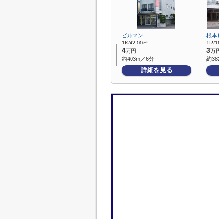
ビルマン
根本
1K/42.00㎡
1R/1
4
3
万円
万
約403m／6分
約38
詳細を見る