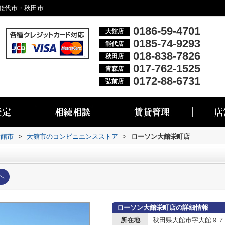
ローソン大館栄町店情報ページ｜大館市・能代市・秋田市・青森市・弘前市の不動産情報なら株式会社リブエス
0186-59-4701
大館店
0185-74-9293
能代店
018-838-7826
秋田店
017-762-1525
青森店
0172-88-6731
弘前店
大館市
>
大館市のコンビニエンスストア
>
ローソン大館栄町店
へ
ローソン大館栄町店の詳細情報
所在地
秋田県大館市字大館９７