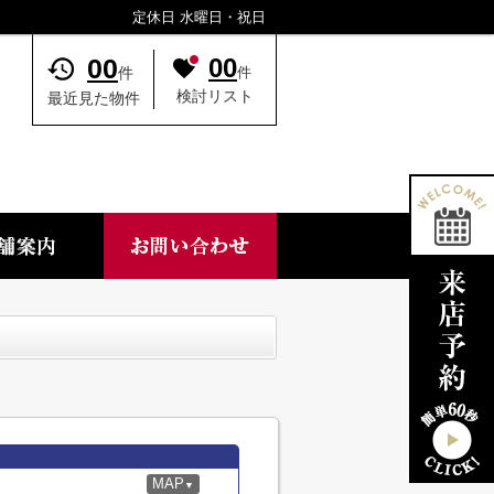
定休日 水曜日・祝日
00
00
件
件
検討リスト
最近見た物件
MAP
▼