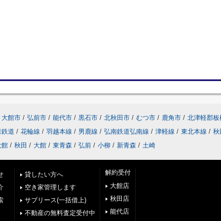
大館市
/
弘前市
/
能代市
/
黒石市
/
北秋田市
/
むつ市
/
鹿角市
/
北津軽郡板
森鉄道
/
花輪線
/
羽越本線
/
男鹿線
/
弘南鉄道弘南線
/
津軽線
/
東北本線
/
秋
大館
/
秋田
/
大館
/
東青森
/
弘前
/
小柳
/
新青森
/
土崎
解約受付
せ
貸したい方へ
大館店
介
空き家管理します
秋田店
索
サブリース(一括借上)
能代店
不動産の無料査定受付中