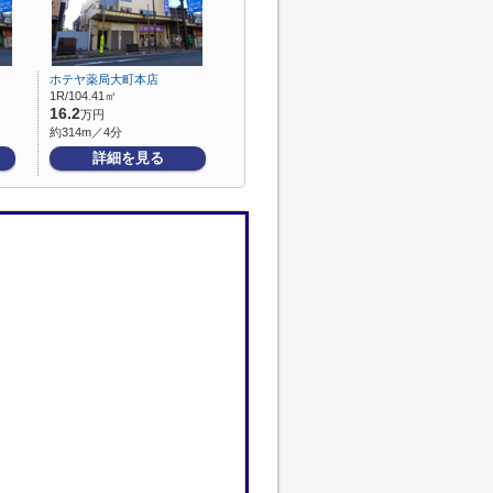
ホテヤ薬局大町本店
1R/104.41㎡
16.2
万円
約314m／4分
詳細を見る