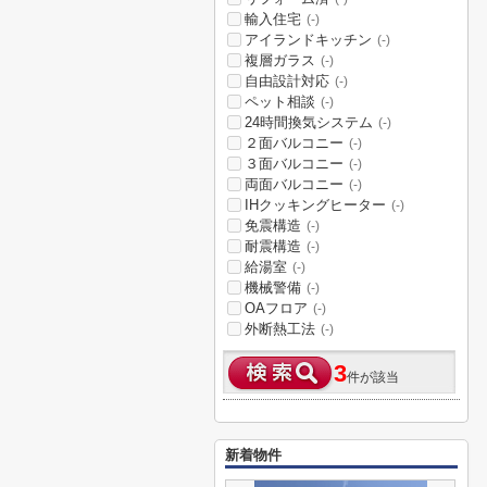
輸入住宅
(-)
アイランドキッチン
(-)
複層ガラス
(-)
自由設計対応
(-)
ペット相談
(-)
24時間換気システム
(-)
２面バルコニー
(-)
３面バルコニー
(-)
両面バルコニー
(-)
IHクッキングヒーター
(-)
免震構造
(-)
耐震構造
(-)
給湯室
(-)
機械警備
(-)
OAフロア
(-)
外断熱工法
(-)
3
件が該当
新着物件