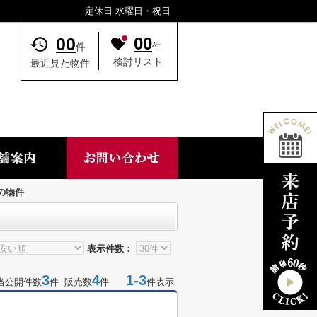
定休日 水曜日・祝日
00
00
件
件
検討リスト
最近見た物件
の物件
表示件数：
3
4
1-3
当公開件数
件 販売数
件
件表示