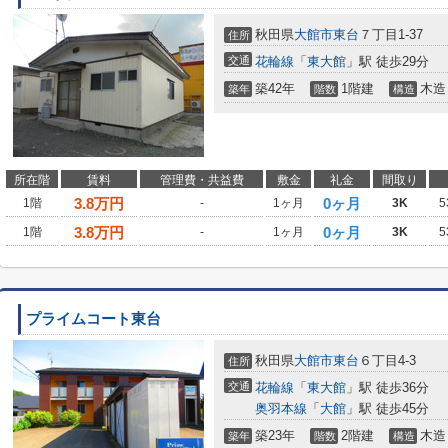
秋田県
大館市
東台
７丁目1-37
住所
交通
花輪線
「
東大館
」駅 徒歩29分
築42年
1階建
木造
築年
階数
構造
所在階
賃料
管理費・共益費
敷金
礼金
間取り
3.8
万円
0ヶ月
1階
-
1ヶ月
3K
5
3.8
万円
0ヶ月
1階
-
1ヶ月
3K
5
プライムコート東台
秋田県
大館市
東台
６丁目4-3
住所
交通
花輪線
「
東大館
」駅 徒歩36分
奥羽本線
「
大館
」駅 徒歩45分
築23年
2階建
木造
築年
階数
構造