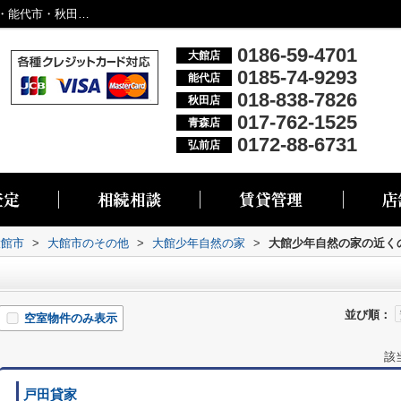
大館少年自然の家周辺の物件一覧｜大館市・能代市・秋田市・青森市・弘前市の不動産情報なら株式会社リブエス
0186-59-4701
大館店
0185-74-9293
能代店
018-838-7826
秋田店
017-762-1525
青森店
0172-88-6731
弘前店
大館市
>
大館市のその他
>
大館少年自然の家
>
大館少年自然の家の近く
並び順：
空室物件のみ表示
該
戸田貸家