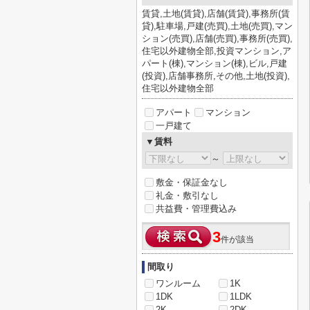
賃貸,土地(賃貸),店舗(賃貸),事務所(賃
貸),駐車場,戸建(売買),土地(売買),マン
ション(売買),店舗(売買),事務所(売買),
住宅以外建物全部,投資マンション,ア
パート(棟),マンション(棟),ビル,戸建
(投資),店舗事務所,その他,土地(投資),
住宅以外建物全部
アパート
マンション
一戸建て
▼賃料
～
敷金・保証金なし
礼金・敷引なし
共益費・管理費込み
3
件が該当
間取り
ワンルーム
1K
1DK
1LDK
2K
2DK