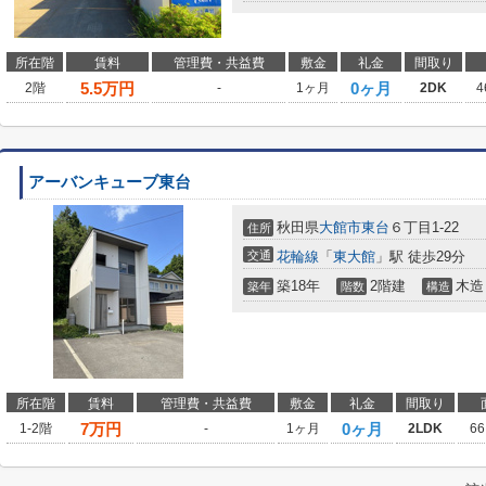
所在階
賃料
管理費・共益費
敷金
礼金
間取り
5.5
万円
0ヶ月
2階
-
1ヶ月
2DK
4
アーバンキューブ東台
秋田県
大館市
東台
６丁目1-22
住所
交通
花輪線
「
東大館
」駅 徒歩29分
築18年
2階建
木造
築年
階数
構造
所在階
賃料
管理費・共益費
敷金
礼金
間取り
7
万円
0ヶ月
1-2階
-
1ヶ月
2LDK
66