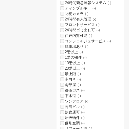
24時間緊急通報システム
(-)
ディンプルキー
(-)
防犯カメラ
(-)
24時間有人管理
(-)
フロントサービス
(-)
24時間ゴミ出し可
(-)
住戸内覧可能
(-)
コンシェルジュサービス
(-)
駐車場あり
(-)
2階以上
(-)
1階の物件
(-)
10階以上
(-)
20階以上
(-)
最上階
(-)
南向き
(-)
角部屋
(-)
都市ガス
(-)
下水道
(-)
ワンフロア
(-)
高層ビル
(-)
飲食店可
(-)
居抜物件
(-)
個別空調
(-)
リフォーム済
(-)