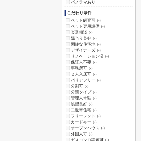
パノラマあり
こだわり条件
ペット飼育可
(-)
ペット専用設備
(-)
楽器相談
(-)
陽当り良好
(-)
閑静な住宅地
(-)
デザイナーズ
(-)
リノベーション済
(-)
保証人不要
(-)
事務所可
(-)
２人入居可
(-)
バリアフリー
(-)
分割可
(-)
分譲タイプ
(-)
管理人常駐
(-)
眺望良好
(-)
二世帯住宅
(-)
フリーレント
(-)
カードキー
(-)
オープンハウス
(-)
外国人可
(-)
ガスコンロ設置可
(-)