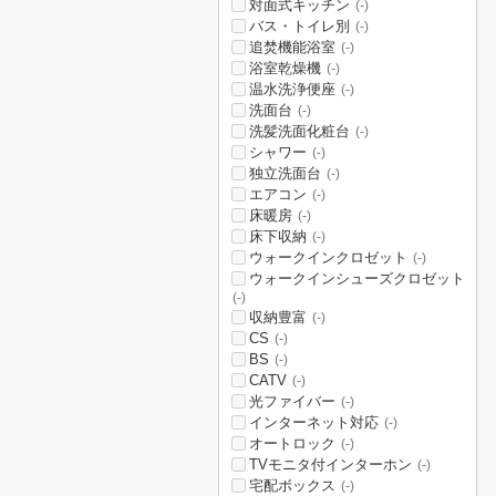
対面式キッチン
(-)
バス・トイレ別
(-)
追焚機能浴室
(-)
浴室乾燥機
(-)
温水洗浄便座
(-)
洗面台
(-)
洗髪洗面化粧台
(-)
シャワー
(-)
独立洗面台
(-)
エアコン
(-)
床暖房
(-)
床下収納
(-)
ウォークインクロゼット
(-)
ウォークインシューズクロゼット
(-)
収納豊富
(-)
CS
(-)
BS
(-)
CATV
(-)
光ファイバー
(-)
インターネット対応
(-)
オートロック
(-)
TVモニタ付インターホン
(-)
宅配ボックス
(-)