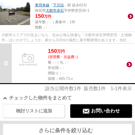
奥羽本線
「
下川沿
」駅 徒歩62分
秋田県
大館市
赤石
字伊勢堂岱30-1
150
万円
築年数：- ｜募集中：
1件
階数：-
大館市エリアでの住まいなら、住み心地も快適な「大館市赤石伊勢堂岱・土地物
件」はいかがでしょうか。家から315mの場所に真中郵便局があります。当社が
不動産探しから新生活を始める...
150
万
円
(管理費・共益費 -)
敷：-｜礼：-
所在階：-
間取り：-
面積：465.71㎡
該当公開件数
1
件 販売数
1
件
1-1
件表示
チェックした物件をまとめて
検討リストに追加
お問い合わせ
さらに条件を絞り込む