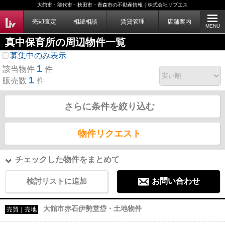
大館市・能代市・秋田市・青森市の不動産情報｜株式会社リブエス
売却査定
相続相談
賃貸管理
店舗案内
MENU
真中保育所の周辺物件一覧
募集中のみ表示
1
該当物件
件
1
販売数
件
さらに条件を絞り込む
物件リクエスト
チェックした物件をまとめて
検討リストに追加
お問い合わせ
大館市赤石伊勢堂岱・土地物件
売買｜売地