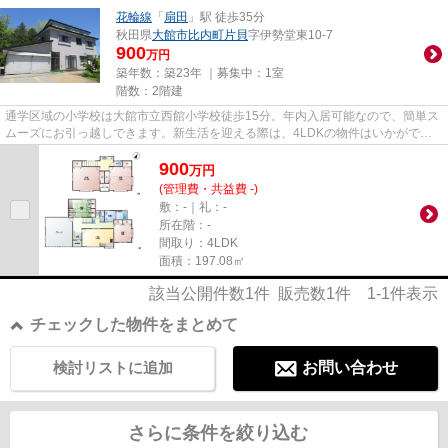
花輪線
「
扇田
」駅 徒歩35分
秋田県
大館市
比内町片貝
字伊勢堂東10-7
900
万円
築年数：築23年 ｜募集中：
1室
階数：2階建
通学区域の小学校は大館市立西館小学校徒歩15分。年内入居可能なので、簡単ス
ムーズにお引っ越しできます。新生活を迎える際は、4LDKの物件はいかがでし
ょうか。ご家族との穏やかな時...
900
万
円
(管理費・共益費 -)
敷：-｜礼：-
所在階：-
間取り：4LDK
面積：197.08㎡
該当公開件数
1
件 販売数
1
件
1-1
件表示
チェックした物件をまとめて
検討リストに追加
お問い合わせ
さらに条件を絞り込む