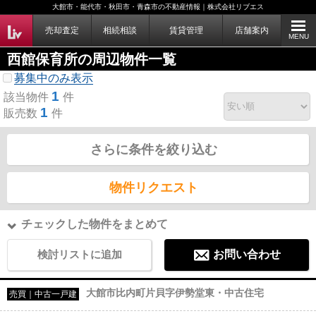
大館市・能代市・秋田市・青森市の不動産情報｜株式会社リブエス
売却査定
相続相談
賃貸管理
店舗案内
MENU
西館保育所の周辺物件一覧
募集中のみ表示
1
該当物件
件
1
販売数
件
さらに条件を絞り込む
物件リクエスト
チェックした物件をまとめて
検討リストに追加
お問い合わせ
大館市比内町片貝字伊勢堂東・中古住宅
売買｜中古一戸建