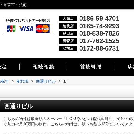
西通りビル1F｜｜大館市・能代市・秋田市・青森市・弘前市の不動産情報なら株式会社リブエス
0186-59-4701
大館店
0185-74-9293
能代店
018-838-7826
秋田店
017-762-1525
青森店
0172-88-6731
弘前店
ら探す
>
能代市
>
西通りビル
>
1F
西通りビル
こちらの物件は最寄りのスーパー「ITOKU(いとく) 能代通町店」が460
が魅力の月16万円の物件。こちらの物件は、駅へも徒歩13分と歩いてアク