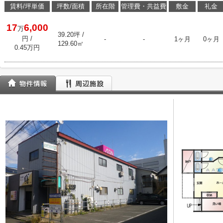
賃料/坪単価
坪数/面積
所在階
管理費・共益費
敷金
礼金
17
6,000
万
39.20坪 /
円
/
-
-
1ヶ月
0ヶ月
129.60㎡
0.45万円