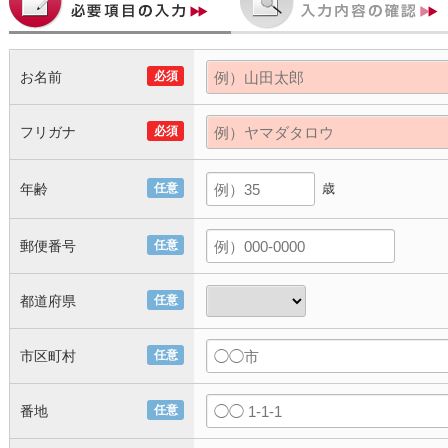
お名前
必須
フリガナ
必須
年齢
任意
歳
郵便番号
任意
都道府県
任意
市区町村
任意
番地
任意