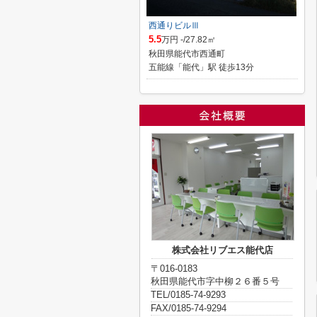
西通りビルⅢ
5.5
万円 -/27.82㎡
秋田県能代市西通町
五能線「能代」駅 徒歩13分
株式会社リブエス能代店
〒016-0183
秋田県能代市字中柳２６番５号
TEL/0185-74-9293
FAX/0185-74-9294