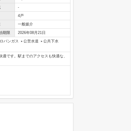
域
-
4戸
様
一般媒介
効期限
2026年08月21日
ロパンガス
公営水道
公共下水
り快適です。駅までのアクセスも快適な、