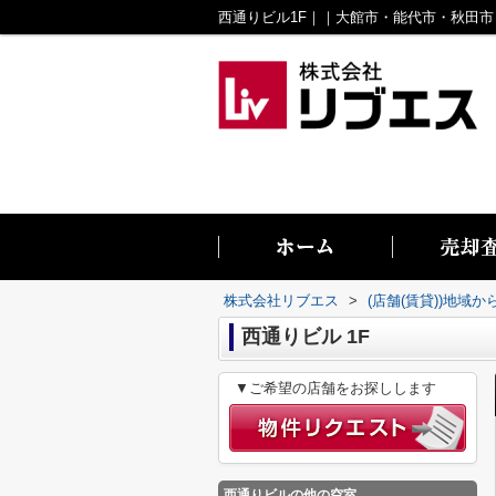
株式会社リブエス
>
(店舗(賃貸))地域か
西通りビル 1F
▼ご希望の店舗をお探しします
西通りビル
の他の空室