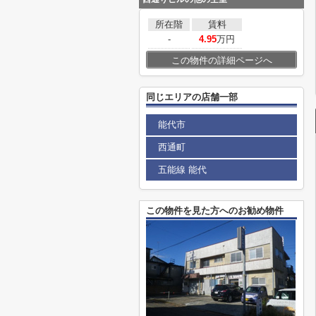
所在階
賃料
-
4.95
万円
この物件の詳細ページへ
同じエリアの店舗一部
能代市
西通町
五能線 能代
この物件を見た方へのお勧め物件