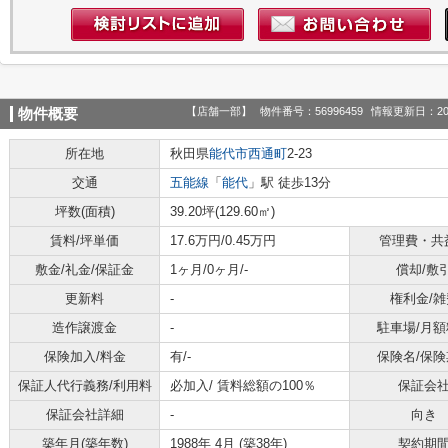
【店舗一部】
物件番号：56996459
情報更新日：20
物件概要
所在地
秋田県
能代市
西通町
2-23
交通
五能線
「
能代
」駅 徒歩13分
坪数(面積)
39.20坪(129.60㎡)
賃料/坪単価
17.6万円/0.45万円
管理費・共
敷金/礼金/保証金
1ヶ月/0ヶ月/-
償却/敷
更新料
-
権利金/雑
造作譲渡金
-
駐車場/月額
保険加入/料金
有/-
保険名/保険
保証人代行義務/利用料
必加入/
賃料総額の100％
保証会
保証会社詳細
-
向き
築年月(築年数)
1988年 4月 (築38年)
契約期