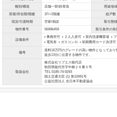
種別/構造
店舗一部/鉄骨造
用途地
部屋/所在階/階建
1F/-/2階建
総戸数
現況/引渡時期
空家/相談
取引態
物件番号
56996459
取引条件の有
事務所可
２人入居可
室内洗濯機置場
プ
設備条件
電気有
ガスコンロ
初期費用カード決済可
賃料16万円のグレードの高い物件となってお
備考
徒歩13分に位置する物件です。
株式会社リブエス能代店
秋田県能代市字中柳２６番５号
取扱会社
TEL:0185-74-9293
国土交通大臣 (1) 第10491号
公益社団法人 全日本不動産協会