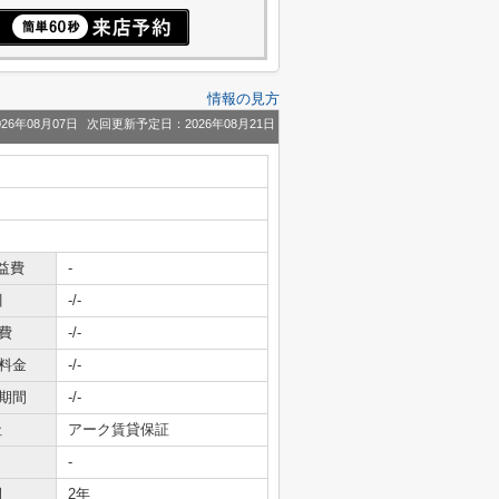
情報の見方
26年08月07日
次回更新予定日：2026年08月21日
益費
-
引
-/-
費
-/-
料金
-/-
期間
-/-
社
アーク賃貸保証
-
間
2年