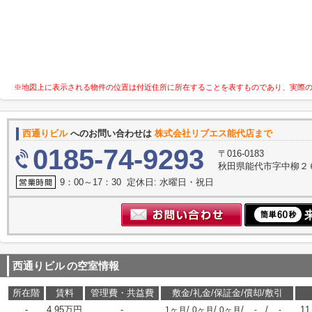
※地図上に表示される物件の位置は付近住所に所在することを表すものであり、実際
西通りビル
へのお問い合わせは
株式会社リブエス能代店まで
0185-74-9293
〒016-0183
秋田県能代市字中柳２
9：00～17：30 定休日: 水曜日・祝日
西通りビル
の空室情報
所在階
賃料
管理費・共益費
敷金/礼金/保証金/償却/敷引
-
4.95万円
-
/
/
/
/
11
1ヶ月
0ヶ月
0ヶ月
-
-