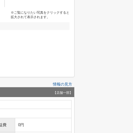
※ご覧になりたい写真をクリックすると
拡大されて表示されます。
情報の見方
【店舗一部】
益費
0円