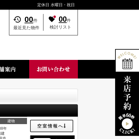
定休日 水曜日・祝日
00
00
件
件
検討リスト
最近見た物件
建物
空室情報へ
38年
階建
骨造