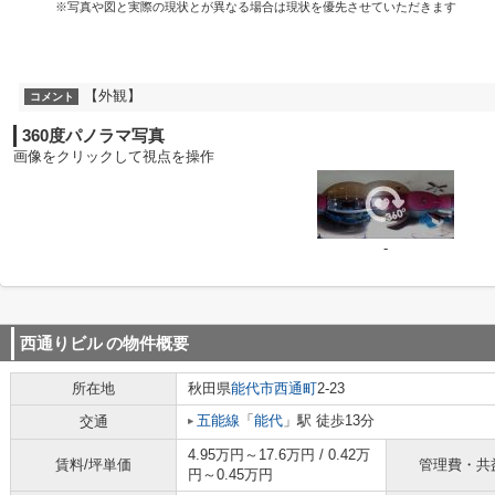
※写真や図と実際の現状とが異なる場合は現状を優先させていただきます
【外観】
コメント
360度パノラマ写真
画像をクリックして視点を操作
-
西通りビル
の物件概要
所在地
秋田県
能代市
西通町
2-23
五能線
「
能代
」駅 徒歩13分
交通
4.95万円～17.6万円 / 0.42万
賃料/坪単価
管理費・共
円～0.45万円