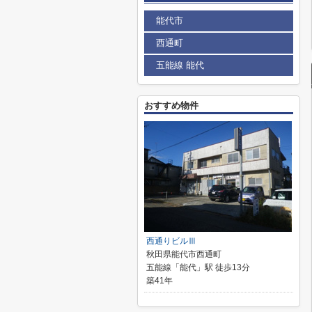
能代市
西通町
五能線 能代
おすすめ物件
西通りビルⅢ
秋田県能代市西通町
五能線「能代」駅 徒歩13分
築41年