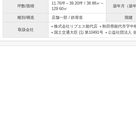
11.76坪～39.20坪 / 38.88㎡～
坪数/面積
築年月（築
129.60㎡
種別/構造
店舗一部 / 鉄骨造
階建
株式会社リブエス能代店
秋田県能代市字中
取扱会社
国土交通大臣 (1) 第10491号
公益社団法人 