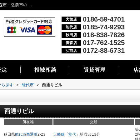
西通りビル／大館市・能代市・秋田市・青森市・弘前市の不動産情報なら株式会社リブエス
0186-59-4701
大館店
0185-74-9293
能代店
018-838-7826
秋田店
017-762-1525
青森店
0172-88-6731
弘前店
域から探す
>
能代市
>
西通りビル
西通りビル
所在地
交通
築
秋田県
能代市
西通町
2-23
五能線
「
能代
」駅 徒歩13分
2
鉄