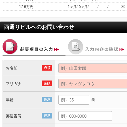
-
17.6万円
-
/
/
/
/
39.
1ヶ月
0ヶ月
-
-
-
西通りビル
へのお問い合わせ
お名前
必須
フリガナ
必須
年齢
任意
歳
郵便番号
任意