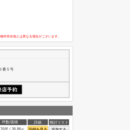
の物件所在地とは異なる場合がございます。
６番５号
坪数/面積
詳細
検討リスト
.76坪 / 38.88㎡
詳細を見る
追加する