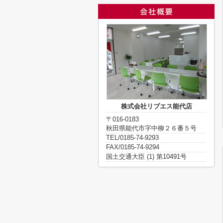
株式会社リブエス能代店
〒016-0183
秋田県能代市字中柳２６番５号
TEL/0185-74-9293
FAX/0185-74-9294
国土交通大臣 (1) 第10491号