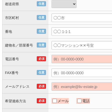
都道府県
任意
市区町村
任意
番地
任意
建物名／部屋番号
任意
電話番号
必須
FAX番号
任意
メールアドレス
必須
メール
電話
希望連絡方法
必須