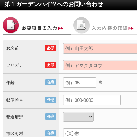
第１ガーデンハイツ
へのお問い合わせ
お名前
必須
フリガナ
必須
年齢
任意
歳
郵便番号
任意
都道府県
任意
市区町村
任意