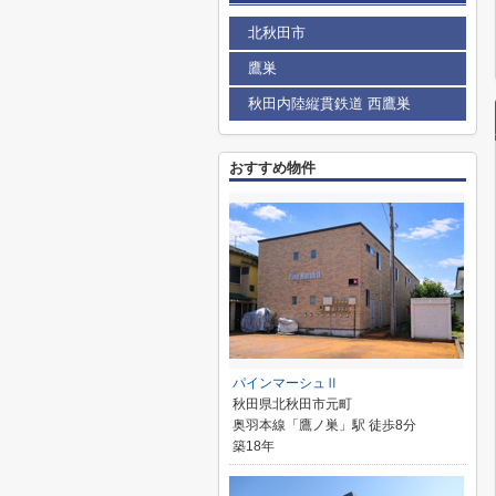
北秋田市
鷹巣
秋田内陸縦貫鉄道 西鷹巣
おすすめ物件
パインマーシュⅡ
秋田県北秋田市元町
奥羽本線「鷹ノ巣」駅 徒歩8分
築18年