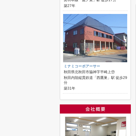
奥羽本線「鷹ノ巣」駅 徒歩17分
築27年
ミナミコーポアーサー
秋田県北秋田市脇神字平崎上岱
秋田内陸縦貫鉄道「西鷹巣」駅 徒歩29
分
築31年