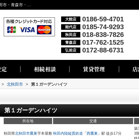
第１ガーデンハイツ／大館市・能代市・秋田市・青森市・弘前市の不動産情報なら株式会社リブエス
0186-59-4701
大館店
0185-74-9293
能代店
018-838-7826
秋田店
017-762-1525
青森店
0172-88-6731
弘前店
>
北秋田市
>
第１ガーデンハイツ
第１ガーデンハイツ
所在地
交通
築
秋田県
北秋田市
鷹巣
字本屋敷
秋田内陸縦貫鉄道
「
西鷹巣
」駅 徒歩17分
3
鉄