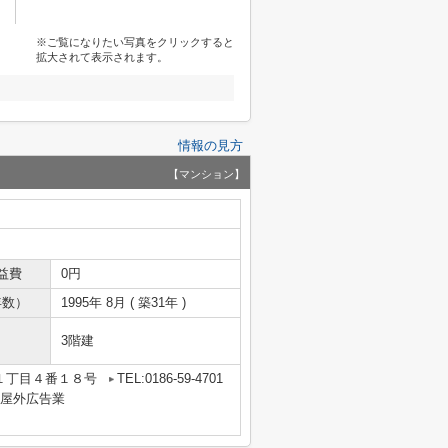
※ご覧になりたい写真をクリックすると
拡大されて表示されます。
情報の見方
【マンション】
益費
0円
年数）
1995年 8月 ( 築31年 )
3階建
１丁目４番１８号
TEL:0186-59-4701
業・屋外広告業