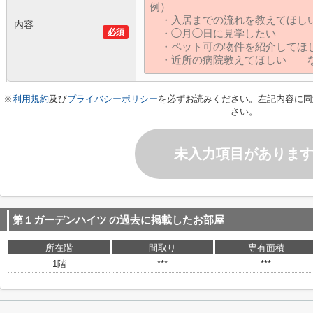
内容
必須
※
利用規約
及び
プライバシーポリシー
を必ずお読みください。左記内容に同
さい。
未入力項目がありま
第１ガーデンハイツ
の過去に掲載したお部屋
所在階
間取り
専有面積
1階
***
***