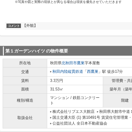
※写真や図と実際の現状とが異なる場合は現状を優先させていただきます
【外観】
コメント
第１ガーデンハイツ
の物件概要
所在地
秋田県
北秋田市
鷹巣
字本屋敷
秋田内陸縦貫鉄道
「
西鷹巣
」駅 徒歩17分
交通
賃料
3.3万円
管理費・共
面積
31.53㎡
築年月（築
マンション / 鉄筋コンクリー
種別/構造
階建
ト
株式会社リブエス大館店
秋田県大館市中道
国土交通大臣 (1) 第10491号 賃貸住宅管理
取扱会社
公益社団法人 全日本不動産協会