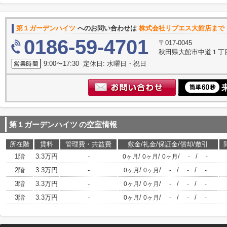
第１ガーデンハイツ
へのお問い合わせは
株式会社リブエス大館店まで
0186-59-4701
〒017-0045
秋田県大館市中道１丁
9:00〜17:30 定休日: 水曜日・祝日
第１ガーデンハイツ
の空室情報
所在階
賃料
管理費・共益費
敷金/礼金/保証金/償却/敷引
1階
3.3万円
-
/
/
/
/
0ヶ月
0ヶ月
0ヶ月
-
-
2階
3.3万円
-
/
/
/
/
0ヶ月
0ヶ月
-
-
-
3階
3.3万円
-
/
/
/
/
0ヶ月
0ヶ月
-
-
-
3階
3.3万円
-
/
/
/
/
0ヶ月
0ヶ月
-
-
-