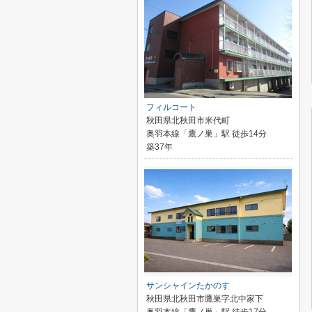
フィルコート
秋田県北秋田市米代町
奥羽本線「鷹ノ巣」駅 徒歩14分
築37年
サンシャインたかのす
秋田県北秋田市鷹巣字北中家下