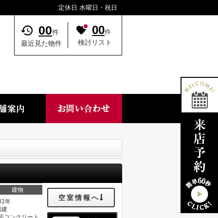
定休日 水曜日・祝日
00
00
件
件
検討リスト
最近見た物件
建物
空室情報へ
31年
階建
筋コンクリート