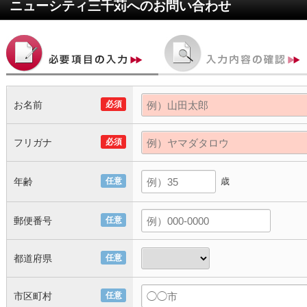
ニューシティ三千苅
へのお問い合わせ
お名前
必須
フリガナ
必須
年齢
任意
歳
郵便番号
任意
都道府県
任意
市区町村
任意