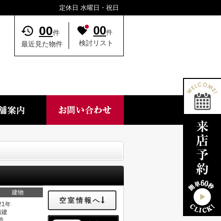
定休日 水曜日・祝日
00
00
件
件
検討リスト
最近見た物件
建物
空室情報へ
21年
階建
造