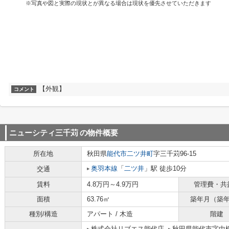
※写真や図と実際の現状とが異なる場合は現状を優先させていただきます
【外観】
コメント
ニューシティ三千苅
の物件概要
所在地
秋田県
能代市
二ツ井町
字三千苅96-15
奥羽本線
「
二ツ井
」駅 徒歩10分
交通
賃料
4.8万円～4.9万円
管理費・共
面積
63.76㎡
築年月（築
種別/構造
アパート / 木造
階建
株式会社リブエス能代店
秋田県能代市字中