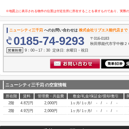
※地図上に表示される物件の位置は付近住所に所在することを表すものであり、実際
ニューシティ三千苅
へのお問い合わせは
株式会社リブエス能代店まで
0185-74-9293
〒016-0183
秋田県能代市字中柳２
9：00～17：30 定休日: 水曜日・祝日
ニューシティ三千苅
の空室情報
所在階
賃料
管理費・共益費
敷金/礼金/保証金/償却/敷引
2階
4.8万円
2,000円
/
/
/
/
1ヶ月
1ヶ月
-
-
-
2階
4.9万円
2,000円
/
/
/
/
1ヶ月
1ヶ月
-
-
-