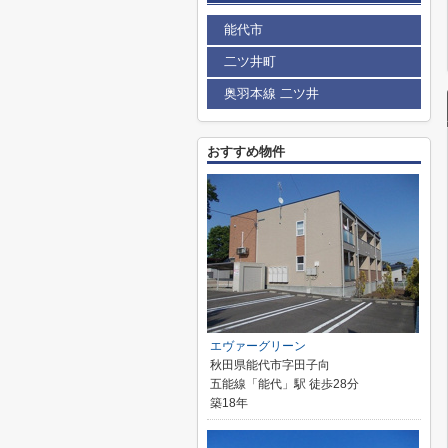
能代市
二ツ井町
奥羽本線 二ツ井
おすすめ物件
エヴァーグリーン
秋田県能代市字田子向
五能線「能代」駅 徒歩28分
築18年