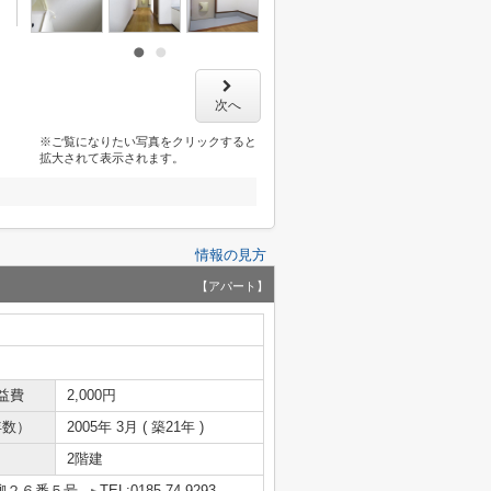
次へ
※ご覧になりたい写真をクリックすると
拡大されて表示されます。
情報の見方
【アパート】
益費
2,000円
年数）
2005年 3月 ( 築21年 )
2階建
柳２６番５号
TEL:0185-74-9293