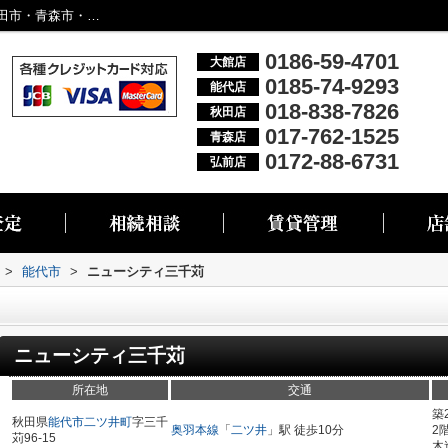
ニューシティ三千苅／大館市・能代市・秋田市・青森市・弘前市の不動産情報なら株式会社リブエス
0186-59-4701
大館店
0185-74-9293
能代店
018-838-7826
秋田店
017-762-1525
青森店
0172-88-6731
弘前店
>
能代市
>
ニューシティ三千苅
ニューシティ三千苅
所在地
交通
築
秋田県
能代市
二ツ井町
字三千
奥羽本線
「
二ツ井
」駅 徒歩10分
2
苅96-15
木