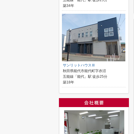
五能線「能代」駅 徒歩25分
築34年
サンリットハウスⅢ
秋田県能代市能代町字赤沼
五能線「能代」駅 徒歩25分
築18年