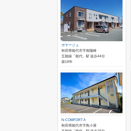
ボヤージュ
秋田県能代市字南陽崎
五能線「能代」駅 徒歩44分
築18年
N-COMFORT A
秋田県能代市字鳥小屋