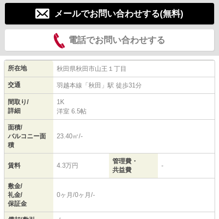
メールでお問い合わせする(無料)
電話でお問い合わせする
所在地
秋田県
秋田市
山王
１丁目
交通
羽越本線
「
秋田
」駅 徒歩31分
間取り/
1K
詳細
洋室 6.5帖
面積/
バルコニー面
23.40㎡/-
積
管理費・
賃料
4.3万円
-
共益費
敷金/
礼金/
0ヶ月/0ヶ月/-
保証金