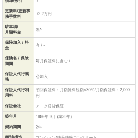
償却/敷引
-/-
更新料/更新事
-/2.2万円
務手数料
駐車場/
無/-
月額料金
保険加入 / 料
有 / -
金
保険名 / 保険
毎月保証料に含む / -
期間
保証人代行義
必加入
務
保証人代行利
初回保証料：月額賃料総額×30％/月額保証料：2,000
用料
円
保証会社
アーク賃貸保証
築年月
1986年 9月 (築39年)
契約期間
2年
種別/構造
マンション/鉄骨鉄筋コンクリート