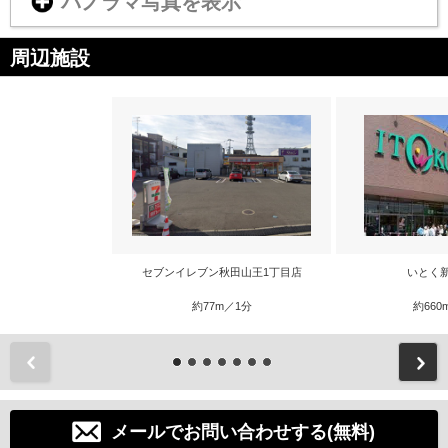
パノラマ写真を表示
周辺施設
セブンイレブン秋田山王1丁目店
いとく
約77m／1分
約660
前
メールでお問い合わせする(無料)