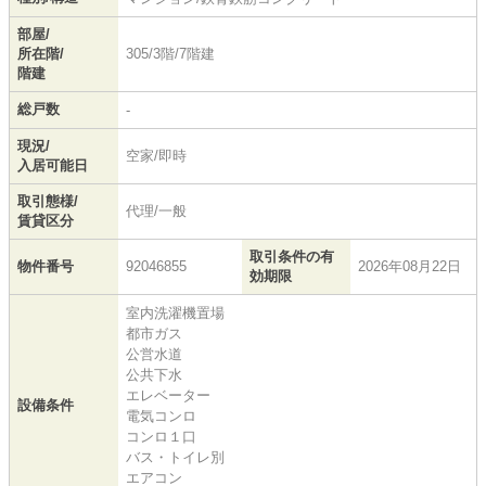
部屋/
所在階/
305/3階/7階建
階建
総戸数
-
現況/
空家/即時
入居可能日
取引態様/
代理/一般
賃貸区分
取引条件の有
物件番号
92046855
2026年08月22日
効期限
室内洗濯機置場
都市ガス
公営水道
公共下水
エレベーター
設備条件
電気コンロ
コンロ１口
バス・トイレ別
エアコン