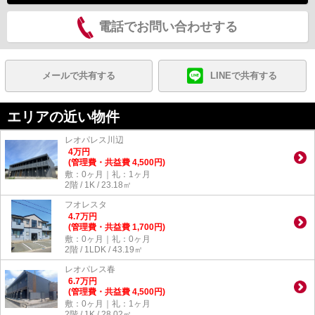
電話でお問い合わせする
メールで共有する
LINEで共有する
エリアの近い物件
レオパレス川辺
4
万
円
(管理費・共益費 4,500円)
敷：0ヶ月｜礼：1ヶ月
2階 / 1K / 23.18㎡
フオレスタ
4.7
万
円
(管理費・共益費 1,700円)
敷：0ヶ月｜礼：0ヶ月
2階 / 1LDK / 43.19㎡
レオパレス春
6.7
万
円
(管理費・共益費 4,500円)
敷：0ヶ月｜礼：1ヶ月
2階 / 1K / 28.02㎡