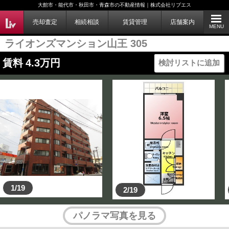
大館市・能代市・秋田市・青森市の不動産情報｜株式会社リブエス
売却査定
相続相談
賃貸管理
店舗案内
MENU
ライオンズマンション山王 305
賃料
4.3
万円
検討リストに追加
1/19
2/19
パノラマ写真を見る