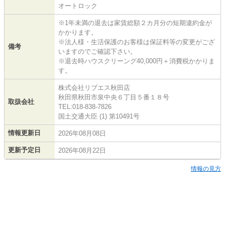
オートロック
※1年未満の退去は家賃総額２カ月分の短期違約金が
かかります。
※法人様・生活保護のお客様は保証料等の変更がござ
備考
いますのでご確認下さい。
※退去時ハウスクリーング40,000円＋消費税かかりま
す。
株式会社リブエス秋田店
秋田県秋田市泉中央６丁目５番１８号
取扱会社
TEL:018-838-7826
国土交通大臣 (1) 第10491号
情報更新日
2026年08月08日
更新予定日
2026年08月22日
情報の見方