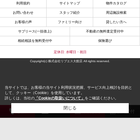
利用規約
サイトマップ
物件カタログ
お問い合わせ
スタッフ紹介
周辺施設検索
お客様の声
ファミリー向け
貸したい方へ
サブリース(一括借上)
不動産の無料査定受付中
相続相談を無料受付中
保険選び
定休日: 水曜日・祝日
Copyright(c) 株式会社リブエス大館店 All rights reserved.
当サイトでは、お客様の当サイト利用状況把握、サービス向上検討を目的と
して、クッキー（Cookie）を使用しています。
詳しくは、当社の
「Cookieの取扱いについて」
をご確認ください。
閉じる
電 話
メール
来店予約
解約受付