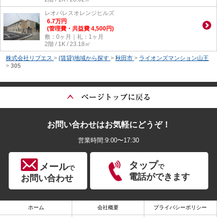
レオパレスオレンジヒルズ
6.7
万
円
(管理費・共益費 4,500円)
敷：0ヶ月｜礼：1ヶ月
2階 / 1K / 23.18㎡
株式会社リブエス
>
(賃貸)地域から探す
>
秋田市
>
ライオンズマンション山王
>
305
お問い合わせはお気軽にどうぞ！
営業時間:9:00〜17:30
タップ
メール
で
で
電話ができます
お問い合わせ
ホーム
会社概要
プライバシーポリシー