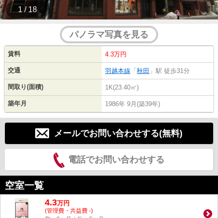
1 / 18
パノラマ写真を見る
賃料
4.3万円
交通
羽越本線
「
秋田
」駅 徒歩31分
間取り(面積)
1K(23.40㎡)
築年月
1986年 9月(築39年)
メールでお問い合わせする(無料)
電話でお問い合わせする
空室一覧
4.3
万
円
(管理費・共益費 -)