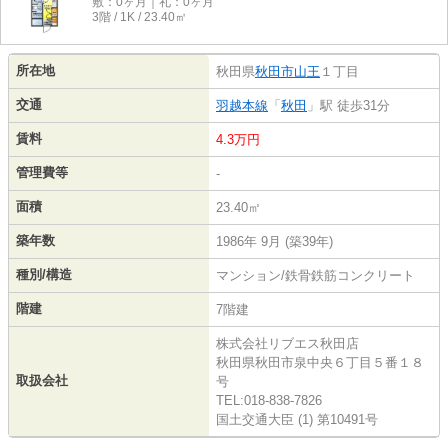
敷：0ヶ月｜礼：0ヶ月
3階 / 1K / 23.40㎡
所在地
秋田県
秋田市
山王
１丁目
交通
羽越本線
「
秋田
」駅 徒歩31分
賃料
4.3万円
管理費等
-
面積
23.40㎡
築年数
1986年 9月 (築39年)
種別/構造
マンション/鉄骨鉄筋コンクリート
階建
7階建
株式会社リブエス秋田店
秋田県秋田市泉中央６丁目５番１８
取扱会社
号
TEL:018-838-7826
国土交通大臣 (1) 第10491号