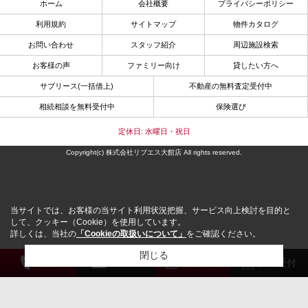
ホーム
会社概要
プライバシーポリシー
利用規約
サイトマップ
物件カタログ
お問い合わせ
スタッフ紹介
周辺施設検索
お客様の声
ファミリー向け
貸したい方へ
サブリース(一括借上)
不動産の無料査定受付中
相続相談を無料受付中
保険選び
定休日: 水曜日・祝日
Copyright(c) 株式会社リブエス大館店 All rights reserved.
当サイトでは、お客様の当サイト利用状況把握、サービス向上検討を目的と
して、クッキー（Cookie）を使用しています。
詳しくは、当社の
「Cookieの取扱いについて」
をご確認ください。
閉じる
電 話
メール
来店予約
解約受付