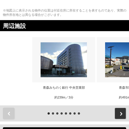
※地図上に表示される物件の位置は付近住所に所在することを表すものであり、実際の
物件所在地とは異なる場合がございます。
周辺施設
青森みちのく銀行 中央営業部
青森市
約239m／3分
約491
前