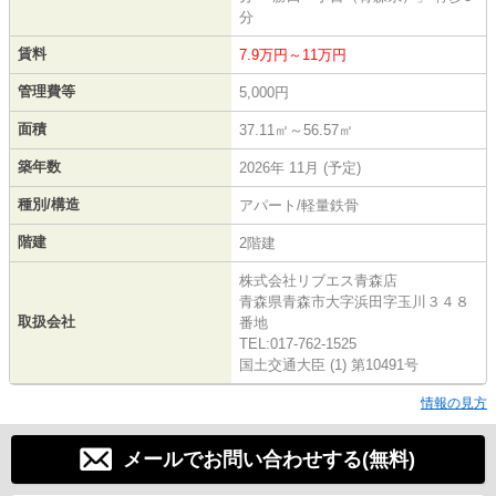
分
賃料
7.9万円～11万円
管理費等
5,000円
面積
37.11㎡～56.57㎡
築年数
2026年 11月 (予定)
種別/構造
アパート/軽量鉄骨
階建
2階建
株式会社リブエス青森店
青森県青森市大字浜田字玉川３４８
取扱会社
番地
TEL:017-762-1525
国土交通大臣 (1) 第10491号
情報の見方
メールでお問い合わせする(無料)