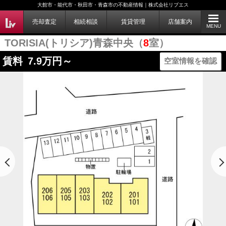
大館市・能代市・秋田市・青森市の不動産情報｜株式会社リブエス
売却査定
相続相談
賃貸管理
店舗案内
MENU
TORISIA(トリシア)青森中央（
8
室）
賃料
7.9
万円～
空室情報を確認