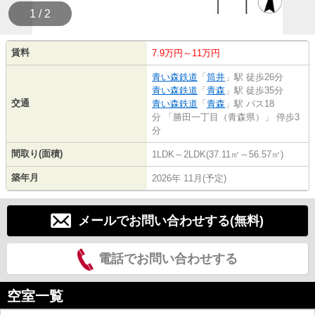
1 / 2
賃料
7.9万円～11万円
青い森鉄道
「
筒井
」駅 徒歩26分
青い森鉄道
「
青森
」駅 徒歩35分
交通
青い森鉄道
「
青森
」駅 バス18
分 「勝田一丁目（青森県）」 停歩3
分
間取り(面積)
1LDK～2LDK(37.11㎡～56.57㎡)
築年月
2026年 11月(予定)
メールでお問い合わせする(無料)
電話でお問い合わせする
空室一覧