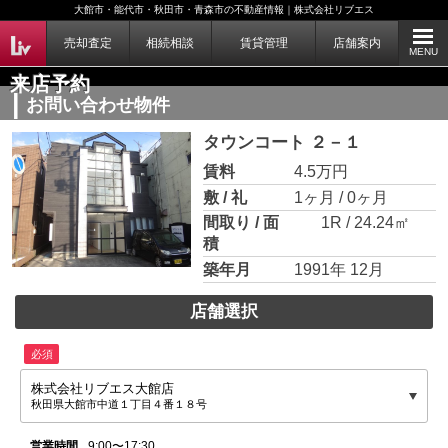
大館市・能代市・秋田市・青森市の不動産情報｜株式会社リブエス
売却査定
相続相談
賃貸管理
店舗案内
MENU
来店予約
お問い合わせ物件
タウンコート ２－１
賃料
4.5万円
敷 / 礼
1ヶ月 / 0ヶ月
間取り / 面
1R / 24.24㎡
積
築年月
1991年 12月
店舗選択
必須
株式会社リブエス大館店
秋田県大館市中道１丁目４番１８号
営業時間
9:00〜17:30