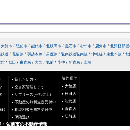
大館市
/
弘前市
/
能代市
/
北秋田市
/
黒石市
/
むつ市
/
鹿角市
/
北津軽郡板
森鉄道
/
花輪線
/
羽越本線
/
男鹿線
/
弘南鉄道弘南線
/
津軽線
/
東北本線
/
秋
大館
/
秋田
/
東青森
/
大館
/
弘前
/
小柳
/
新青森
/
土崎
解約受付
せ
貸したい方へ
大館店
介
空き家管理します
秋田店
索
サブリース(一括借上)
能代店
不動産の無料査定受付中
青森店
向け
相続相談を無料受付中
弘前店
保険選び
市・弘前市の不動産情報｜