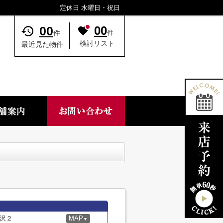
定休日 水曜日・祝日
00
00
件
件
検討リスト
最近見た物件
沢２
MAP
▼