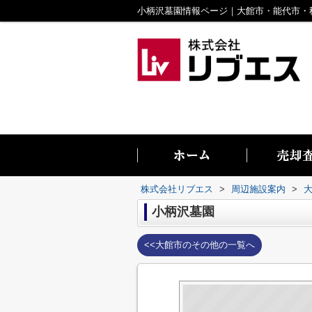
株式会社リブエス
>
周辺施設案内
>
小柄沢墓園
<<大館市のその他の一覧へ