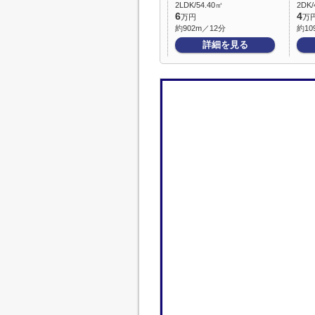
2LDK/54.40㎡
2DK/
6
4
万円
万
約902m／12分
約10
詳細を見る