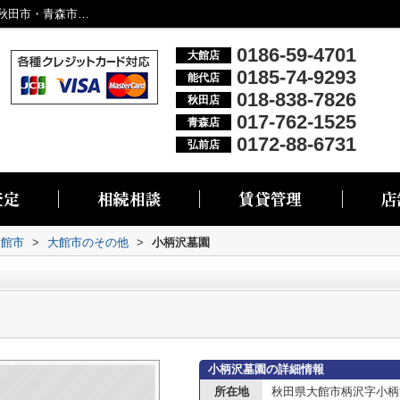
小柄沢墓園情報ページ｜大館市・能代市・秋田市・青森市・弘前市の不動産情報なら株式会社リブエス
0186-59-4701
大館店
0185-74-9293
能代店
018-838-7826
秋田店
017-762-1525
青森店
0172-88-6731
弘前店
大館市
>
大館市のその他
>
小柄沢墓園
小柄沢墓園の詳細情報
所在地
秋田県大館市柄沢字小柄