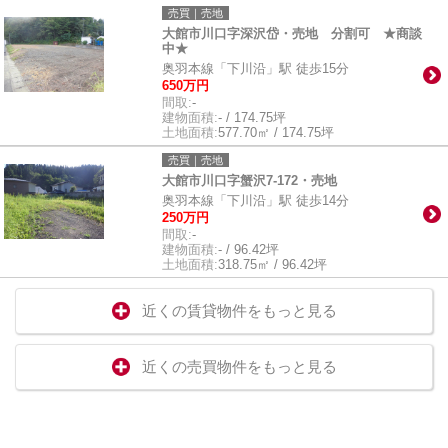
売買｜売地
大館市川口字深沢岱・売地 分割可 ★商談
中★
奥羽本線「下川沿」駅 徒歩15分
650万円
間取:
-
建物面積:
- / 174.75坪
土地面積:
577.70㎡ / 174.75坪
売買｜売地
大館市川口字蟹沢7-172・売地
奥羽本線「下川沿」駅 徒歩14分
250万円
間取:
-
建物面積:
- / 96.42坪
土地面積:
318.75㎡ / 96.42坪
近くの賃貸物件をもっと見る
近くの売買物件をもっと見る