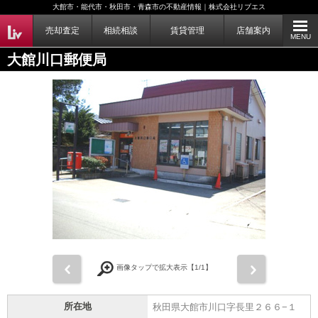
大館市・能代市・秋田市・青森市の不動産情報｜株式会社リブエス
売却査定
相続相談
賃貸管理
店舗案内
MENU
大館川口郵便局
前
次
画像タップで拡大表示【
1
/1】
所在地
秋田県大館市川口字長里２６６−１