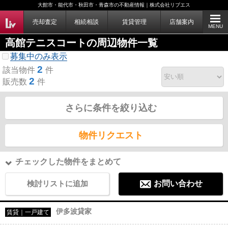
大館市・能代市・秋田市・青森市の不動産情報｜株式会社リブエス
売却査定
相続相談
賃貸管理
店舗案内
MENU
高館テニスコートの周辺物件一覧
募集中のみ表示
2
該当物件
件
2
販売数
件
さらに条件を絞り込む
物件リクエスト
チェックした物件をまとめて
検討リストに追加
お問い合わせ
伊多波貸家
賃貸｜一戸建て