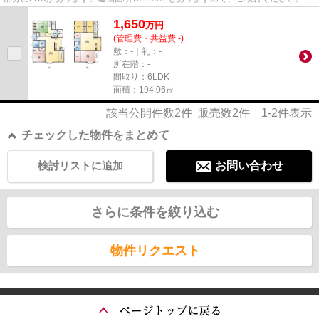
6SLDKの快適な生活空間が魅力の、...
1,650
万
円
(管理費・共益費 -)
敷：-｜礼：-
所在階：-
間取り：6LDK
面積：194.06㎡
該当公開件数
2
件 販売数
2
件
1-2
件表示
チェックした物件をまとめて
検討リストに追加
お問い合わせ
さらに条件を絞り込む
物件リクエスト