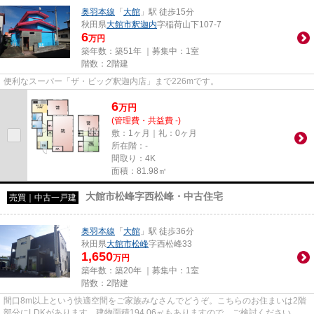
奥羽本線
「
大館
」駅 徒歩15分
秋田県
大館市
釈迦内
字稲荷山下107-7
6
万円
築年数：築51年 ｜募集中：
1室
階数：2階建
便利なスーパー「ザ・ビッグ釈迦内店」まで226mです。
6
万
円
(管理費・共益費 -)
敷：1ヶ月｜礼：0ヶ月
所在階：-
間取り：4K
面積：81.98㎡
大館市松峰字西松峰・中古住宅
売買｜中古一戸建
奥羽本線
「
大館
」駅 徒歩36分
秋田県
大館市
松峰
字西松峰33
1,650
万円
築年数：築20年 ｜募集中：
1室
階数：2階建
間口8m以上という快適空間をご家族みなさんでどうぞ。こちらのお住まいは2階
部分にLDKがあります。建物面積194.06㎡もありますので、ご検討ください。