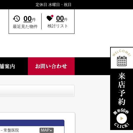
定休日 水曜日・祝日
00
00
件
件
検討リスト
最近見た物件
－常盤医院
MAP
▼