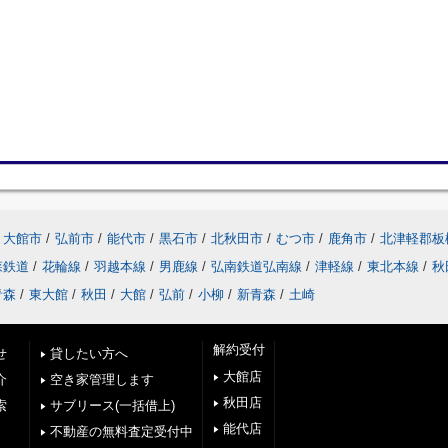
大館市
/
弘前市
/
能代市
/
黒石市
/
北秋田市
/
むつ市
/
鹿角市
/
北津軽郡板
森鉄道
/
花輪線
/
羽越本線
/
男鹿線
/
弘南鉄道弘南線
/
津軽線
/
東北本線
/
秋
青森
/
東大館
/
秋田
/
大館
/
弘前
/
小柳
/
新青森
/
土崎
解約受付
せ
貸したい方へ
大館店
介
空き家管理します
秋田店
索
サブリース(一括借上)
能代店
不動産の無料査定受付中