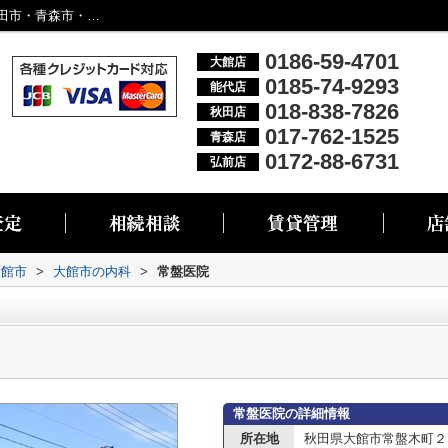
常盤医院情報ページ｜大館市・能代市・秋田市・青森市・弘前市の不動産情報なら株式会社リブエス
0186-59-4701
大館店
0185-74-9293
能代店
018-838-7826
秋田店
017-762-1525
青森店
0172-88-6731
弘前店
大館市
>
大館市の内科
>
常盤医院
常盤医院の詳細情報
所在地
秋田県大館市常盤木町２