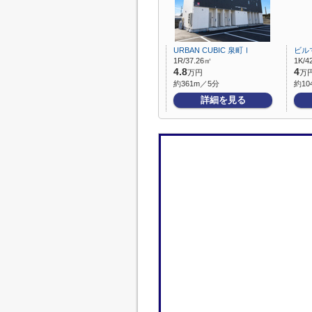
URBAN CUBIC 泉町Ⅰ
ビル
1R/37.26㎡
1K/4
4.8
4
万円
万
約361m／5分
約10
詳細を見る