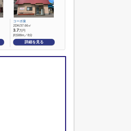
コーポ泉
2DK/37.66㎡
3.7
万円
約588m／8分
詳細を見る