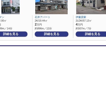
マン
石井アパート
伊藤貸家
2.00㎡
2K/19.44㎡
2LDK/57.13㎡
2
4
円
万円
万円
49m／14分
約896m／12分
約507m／7分
詳細を見る
詳細を見る
詳細を見る