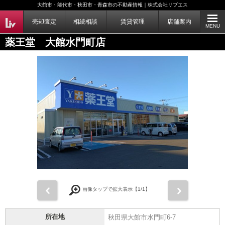
大館市・能代市・秋田市・青森市の不動産情報｜株式会社リブエス
売却査定
相続相談
賃貸管理
店舗案内
MENU
薬王堂 大館水門町店
前
次
画像タップで拡大表示【
1
/1】
所在地
秋田県大館市水門町6-7