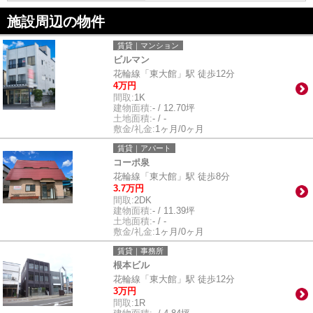
施設周辺の物件
賃貸｜マンション
ビルマン
花輪線「東大館」駅 徒歩12分
4万円
間取:
1K
建物面積:
- / 12.70坪
土地面積:
- / -
敷金/礼金:
1ヶ月/0ヶ月
賃貸｜アパート
コーポ泉
花輪線「東大館」駅 徒歩8分
3.7万円
間取:
2DK
建物面積:
- / 11.39坪
土地面積:
- / -
敷金/礼金:
1ヶ月/0ヶ月
賃貸｜事務所
根本ビル
花輪線「東大館」駅 徒歩12分
3万円
間取:
1R