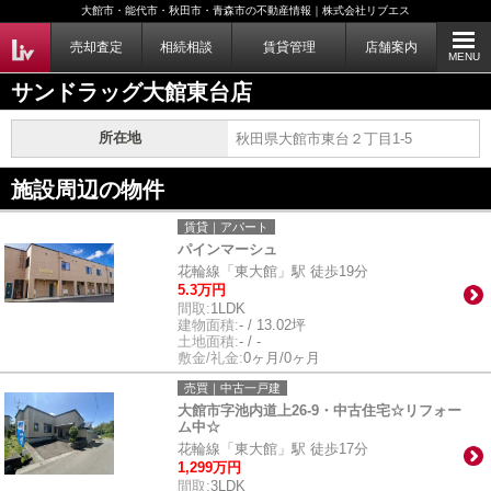
大館市・能代市・秋田市・青森市の不動産情報｜株式会社リブエス
売却査定
相続相談
賃貸管理
店舗案内
MENU
サンドラッグ大館東台店
所在地
秋田県大館市東台２丁目1-5
施設周辺の物件
賃貸｜アパート
パインマーシュ
花輪線「東大館」駅 徒歩19分
5.3万円
間取:
1LDK
建物面積:
- / 13.02坪
土地面積:
- / -
敷金/礼金:
0ヶ月/0ヶ月
売買｜中古一戸建
大館市字池内道上26-9・中古住宅☆リフォー
ム中☆
花輪線「東大館」駅 徒歩17分
1,299万円
間取:
3LDK