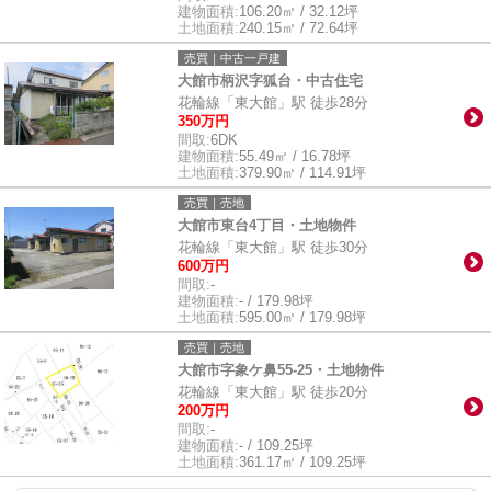
建物面積:
106.20㎡ / 32.12坪
土地面積:
240.15㎡ / 72.64坪
売買｜中古一戸建
大館市柄沢字狐台・中古住宅
花輪線「東大館」駅 徒歩28分
350万円
間取:
6DK
建物面積:
55.49㎡ / 16.78坪
土地面積:
379.90㎡ / 114.91坪
売買｜売地
大館市東台4丁目・土地物件
花輪線「東大館」駅 徒歩30分
600万円
間取:
-
建物面積:
- / 179.98坪
土地面積:
595.00㎡ / 179.98坪
売買｜売地
大館市字象ケ鼻55-25・土地物件
花輪線「東大館」駅 徒歩20分
200万円
間取:
-
建物面積:
- / 109.25坪
土地面積:
361.17㎡ / 109.25坪