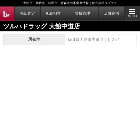
大館市・能代市・秋田市・青森市の不動産情報｜株式会社リブエス
売却査定
相続相談
賃貸管理
店舗案内
MENU
ツルハドラッグ 大館中道店
所在地
秋田県大館市中道２丁目2-54