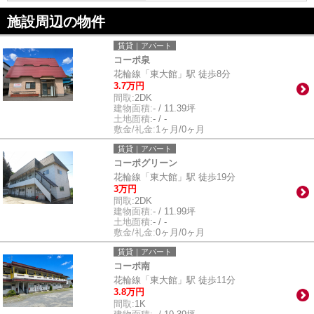
施設周辺の物件
賃貸｜アパート
コーポ泉
花輪線「東大館」駅 徒歩8分
3.7万円
間取:
2DK
建物面積:
- / 11.39坪
土地面積:
- / -
敷金/礼金:
1ヶ月/0ヶ月
賃貸｜アパート
コーポグリーン
花輪線「東大館」駅 徒歩19分
3万円
間取:
2DK
建物面積:
- / 11.99坪
土地面積:
- / -
敷金/礼金:
0ヶ月/0ヶ月
賃貸｜アパート
コーポ南
花輪線「東大館」駅 徒歩11分
3.8万円
間取:
1K