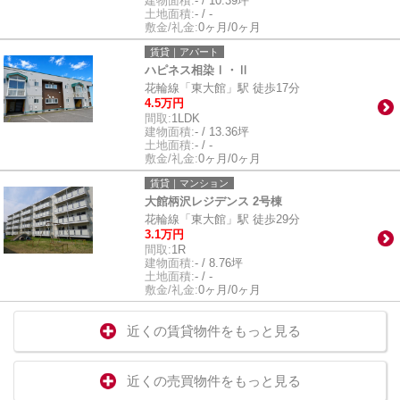
建物面積:
- / 10.39坪
土地面積:
- / -
敷金/礼金:
0ヶ月/0ヶ月
賃貸｜アパート
ハピネス相染Ⅰ・Ⅱ
花輪線「東大館」駅 徒歩17分
4.5万円
間取:
1LDK
建物面積:
- / 13.36坪
土地面積:
- / -
敷金/礼金:
0ヶ月/0ヶ月
賃貸｜マンション
大館柄沢レジデンス 2号棟
花輪線「東大館」駅 徒歩29分
3.1万円
間取:
1R
建物面積:
- / 8.76坪
土地面積:
- / -
敷金/礼金:
0ヶ月/0ヶ月
近くの賃貸物件をもっと見る
近くの売買物件をもっと見る