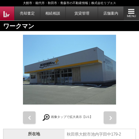
大館市・能代市・秋田市・青森市の不動産情報｜株式会社リブエス
売却査定
相続相談
賃貸管理
店舗案内
MENU
ワークマン
前
次
画像タップで拡大表示【
1
/1】
所在地
秋田県大館市池内字田中179-2