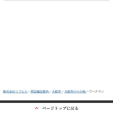
株式会社リブエス
>
周辺施設案内
>
大館市
>
大館市のその他
>
ワークマン