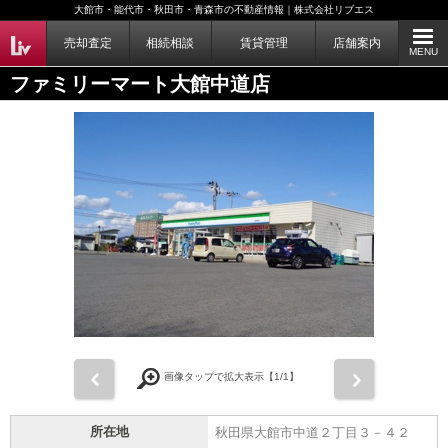
大館市・能代市・秋田市・青森市の不動産情報｜株式会社リブエス
売却査定
相続相談
賃貸管理
店舗案内
MENU
ファミリーマート大館中道店
前
次
画像タップで拡大表示【
1
/1】
所在地
秋田県大館市中道２丁目３－４２