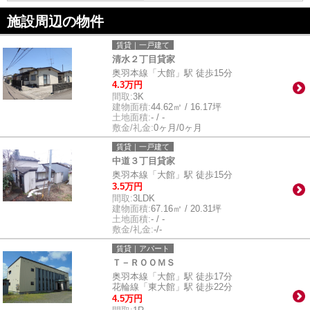
施設周辺の物件
賃貸｜一戸建て
清水２丁目貸家
奥羽本線「大館」駅 徒歩15分
4.3万円
間取:
3K
建物面積:
44.62㎡ / 16.17坪
土地面積:
- / -
敷金/礼金:
0ヶ月/0ヶ月
賃貸｜一戸建て
中道３丁目貸家
奥羽本線「大館」駅 徒歩15分
3.5万円
間取:
3LDK
建物面積:
67.16㎡ / 20.31坪
土地面積:
- / -
敷金/礼金:
-/-
賃貸｜アパート
Ｔ－ＲＯＯＭＳ
奥羽本線「大館」駅 徒歩17分
花輪線「東大館」駅 徒歩22分
4.5万円