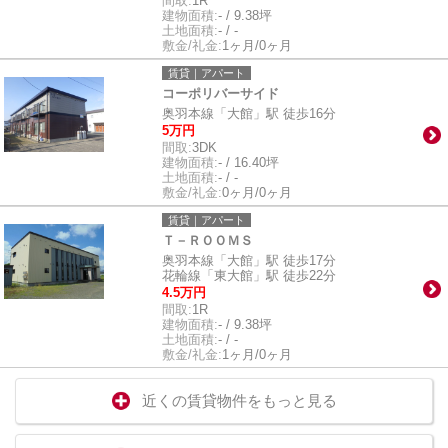
間取:
1R
建物面積:
- / 9.38坪
土地面積:
- / -
敷金/礼金:
1ヶ月/0ヶ月
賃貸｜アパート
コーポリバーサイド
奥羽本線「大館」駅 徒歩16分
5万円
間取:
3DK
建物面積:
- / 16.40坪
土地面積:
- / -
敷金/礼金:
0ヶ月/0ヶ月
賃貸｜アパート
Ｔ－ＲＯＯＭＳ
奥羽本線「大館」駅 徒歩17分
花輪線「東大館」駅 徒歩22分
4.5万円
間取:
1R
建物面積:
- / 9.38坪
土地面積:
- / -
敷金/礼金:
1ヶ月/0ヶ月
近くの賃貸物件をもっと見る