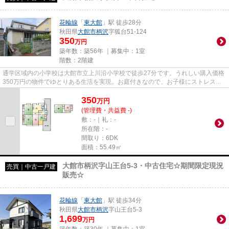
花輪線
「
東大館
」駅 徒歩28分
秋田県
大館市
柄沢
字狐台51-124
350
万円
築年数：築56年 ｜募集中：
1室
階数：2階建
通学区域内の小学校は大館市立上川沿小学校で徒歩27分です。うれしい購入価格
350万円の物件でゆとりある生活を実現。お庭付きなので、お子様にストレスを
感じさせることもありません。...
350
万
円
(管理費・共益費 -)
敷：-｜礼：-
所在階：-
間取り：6DK
面積：55.49㎡
大館市柄沢字山王台5-3・中古住宅☆期間限定現況
売買｜中古一戸建
販売☆
花輪線
「
東大館
」駅 徒歩34分
秋田県
大館市
柄沢
字山王台5-3
1,699
万円