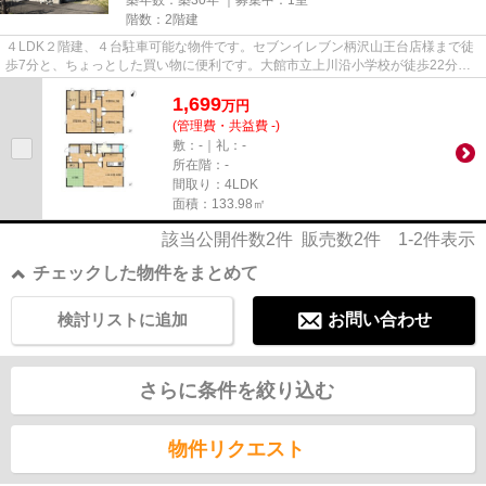
築年数：築30年 ｜募集中：
1室
階数：2階建
４LDK２階建、４台駐車可能な物件です。セブンイレブン柄沢山王台店様まで徒
歩7分と、ちょっとした買い物に便利です。大館市立上川沿小学校が徒歩22分の
ところにあります。3口コンロが...
1,699
万
円
(管理費・共益費 -)
敷：-｜礼：-
所在階：-
間取り：4LDK
面積：133.98㎡
該当公開件数
2
件 販売数
2
件
1-2
件表示
チェックした物件をまとめて
検討リストに追加
お問い合わせ
さらに条件を絞り込む
物件リクエスト