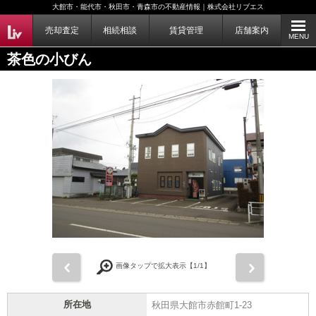
大館市・能代市・秋田市・青森市の不動産情報｜株式会社リブエス
売却査定
相続相談
賃貸管理
店舗案内
MENU
茶色の小びん
前
次
画像タップで拡大表示【
1
/1】
所在地
秋田県大館市赤館町1-23