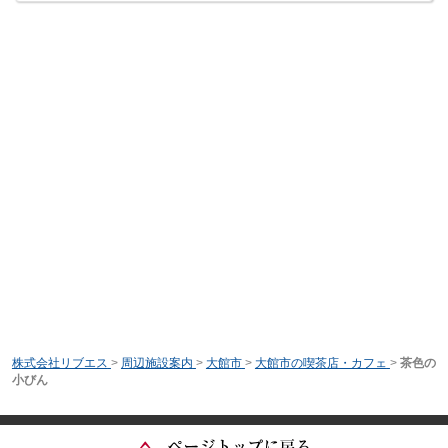
株式会社リブエス
>
周辺施設案内
>
大館市
>
大館市の喫茶店・カフェ
>
茶色の
小びん