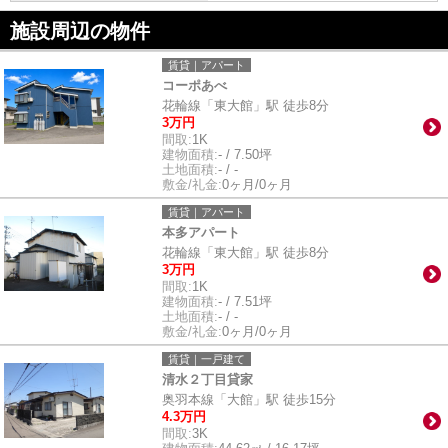
施設周辺の物件
賃貸｜アパート
コーポあべ
花輪線「東大館」駅 徒歩8分
3万円
間取:
1K
建物面積:
- / 7.50坪
土地面積:
- / -
敷金/礼金:
0ヶ月/0ヶ月
賃貸｜アパート
本多アパート
花輪線「東大館」駅 徒歩8分
3万円
間取:
1K
建物面積:
- / 7.51坪
土地面積:
- / -
敷金/礼金:
0ヶ月/0ヶ月
賃貸｜一戸建て
清水２丁目貸家
奥羽本線「大館」駅 徒歩15分
4.3万円
間取:
3K