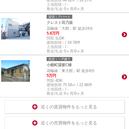
建物面積:
44.62㎡ / 16.17坪
土地面積:
- / -
敷金/礼金:
0ヶ月/0ヶ月
賃貸｜アパート
クレスト田乃坂
花輪線「大館」駅 徒歩24分
5.8万円
間取:
1LDK
建物面積:
- / 19.78坪
土地面積:
- / -
敷金/礼金:
0ヶ月/0ヶ月
賃貸｜一戸建て
小館町貸家C棟
花輪線「東大館」駅 徒歩9分
5万円
間取:
4DK
建物面積:
75.58㎡ / 22.86坪
土地面積:
- / -
敷金/礼金:
0ヶ月/0ヶ月
近くの賃貸物件をもっと見る
近くの売買物件をもっと見る