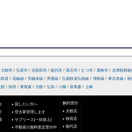
大館市
/
弘前市
/
北秋田市
/
能代市
/
黒石市
/
むつ市
/
鹿角市
/
北津軽郡板
森鉄道
/
花輪線
/
羽越本線
/
男鹿線
/
弘南鉄道弘南線
/
津軽線
/
東北本線
/
秋
大館
/
秋田
/
東青森
/
大館
/
弘前
/
小柳
/
新青森
/
土崎
解約受付
せ
貸したい方へ
大館店
介
空き家管理します
秋田店
索
サブリース(一括借上)
能代店
不動産の無料査定受付中