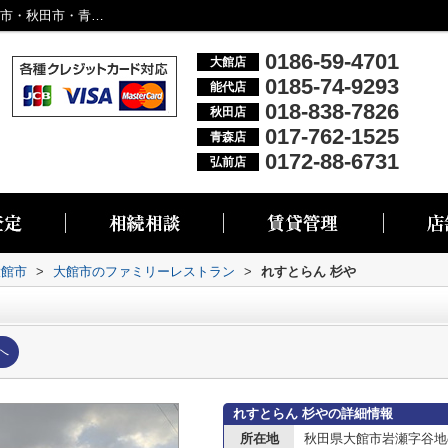
れすとらん 杉や情報ページ｜大館市・能代市・秋田市・青森市・弘前市の不動産情報なら株式会社リブエス
0186-59-4701
大館店
0185-74-9293
能代店
018-838-7826
秋田店
017-762-1525
青森店
0172-88-6731
弘前店
大館市
>
大館市のファミリーレストラン
>
れすとらん 杉や
へ
れすとらん 杉やの詳細情報
所在地
秋田県大館市岩瀬字谷地