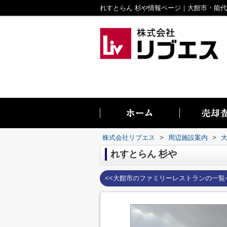
株式会社リブエス
>
周辺施設案内
>
れすとらん 杉や
<<大館市のファミリーレストランの一覧