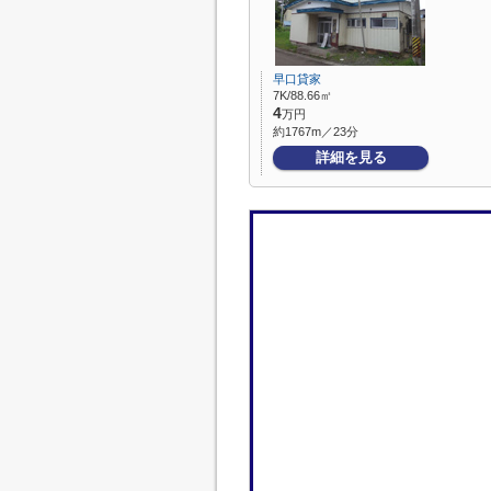
早口貸家
7K/88.66㎡
4
万円
約1767m／23分
詳細を見る