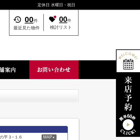
定休日 水曜日・祝日
00
00
件
件
検討リスト
最近見た物件
の平３−１６
MAP
▼