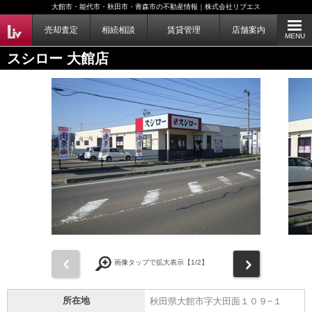
大館市・能代市・秋田市・青森市の不動産情報｜株式会社リブエス
売却査定
相続相談
賃貸管理
店舗案内
MENU
スシロー 大館店
前
次
画像タップで拡大表示【
1
/2】
所在地
秋田県大館市字大田面１０９−１