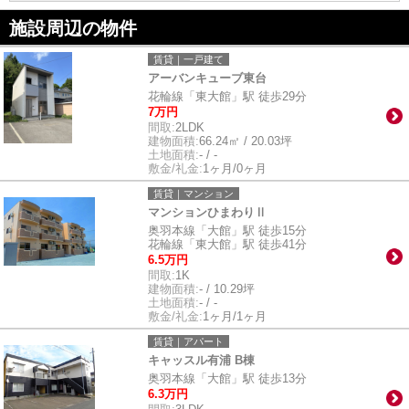
施設周辺の物件
賃貸｜一戸建て
アーバンキューブ東台
花輪線「東大館」駅 徒歩29分
7万円
間取:
2LDK
建物面積:
66.24㎡ / 20.03坪
土地面積:
- / -
敷金/礼金:
1ヶ月/0ヶ月
賃貸｜マンション
マンションひまわりⅡ
奥羽本線「大館」駅 徒歩15分
花輪線「東大館」駅 徒歩41分
6.5万円
間取:
1K
建物面積:
- / 10.29坪
土地面積:
- / -
敷金/礼金:
1ヶ月/1ヶ月
賃貸｜アパート
キャッスル有浦 B棟
奥羽本線「大館」駅 徒歩13分
6.3万円