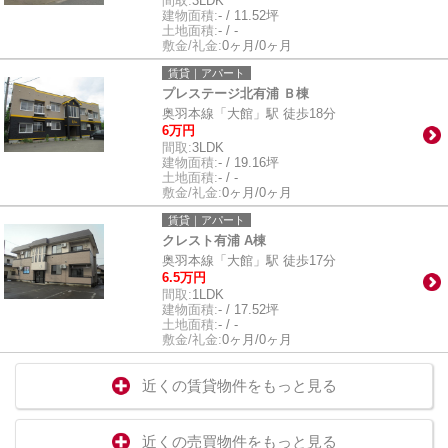
間取:
3LDK
建物面積:
- / 11.52坪
土地面積:
- / -
敷金/礼金:
0ヶ月/0ヶ月
賃貸｜アパート
プレステージ北有浦 Ｂ棟
奥羽本線「大館」駅 徒歩18分
6万円
間取:
3LDK
建物面積:
- / 19.16坪
土地面積:
- / -
敷金/礼金:
0ヶ月/0ヶ月
賃貸｜アパート
クレスト有浦 A棟
奥羽本線「大館」駅 徒歩17分
6.5万円
間取:
1LDK
建物面積:
- / 17.52坪
土地面積:
- / -
敷金/礼金:
0ヶ月/0ヶ月
近くの賃貸物件をもっと見る
近くの売買物件をもっと見る