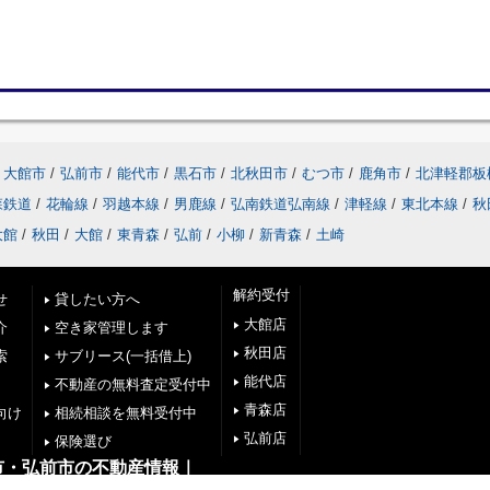
大館市
/
弘前市
/
能代市
/
黒石市
/
北秋田市
/
むつ市
/
鹿角市
/
北津軽郡板
森鉄道
/
花輪線
/
羽越本線
/
男鹿線
/
弘南鉄道弘南線
/
津軽線
/
東北本線
/
秋
大館
/
秋田
/
大館
/
東青森
/
弘前
/
小柳
/
新青森
/
土崎
解約受付
せ
貸したい方へ
大館店
介
空き家管理します
秋田店
索
サブリース(一括借上)
能代店
不動産の無料査定受付中
青森店
向け
相続相談を無料受付中
弘前店
保険選び
市・弘前市の不動産情報｜