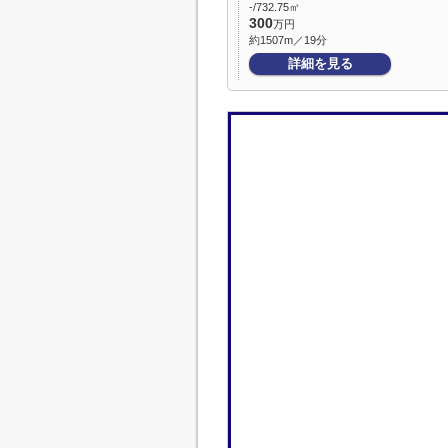
-/732.75㎡
300
万円
約1507m／19分
詳細を見る