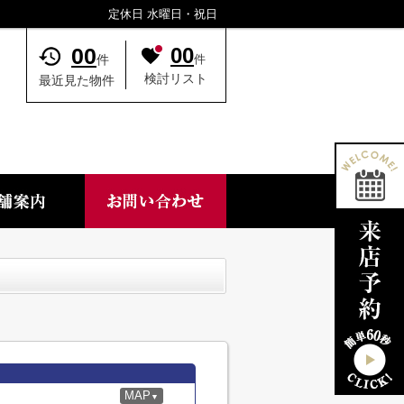
定休日 水曜日・祝日
00
00
件
件
検討リスト
最近見た物件
MAP
▼