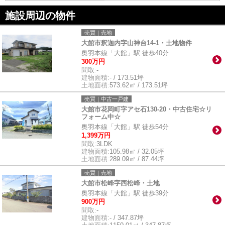
施設周辺の物件
売買｜売地
大館市釈迦内字山神台14-1・土地物件
奥羽本線「大館」駅 徒歩40分
300万円
間取:
-
建物面積:
- / 173.51坪
土地面積:
573.62㎡ / 173.51坪
売買｜中古一戸建
大館市花岡町字アセ石130-20・中古住宅☆リ
フォーム中☆
奥羽本線「大館」駅 徒歩54分
1,399万円
間取:
3LDK
建物面積:
105.98㎡ / 32.05坪
土地面積:
289.09㎡ / 87.44坪
売買｜売地
大館市松峰字西松峰・土地
奥羽本線「大館」駅 徒歩39分
900万円
間取:
-
建物面積:
- / 347.87坪