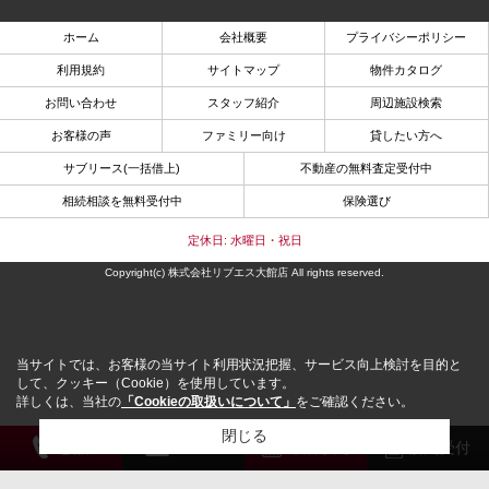
ホーム
会社概要
プライバシーポリシー
利用規約
サイトマップ
物件カタログ
お問い合わせ
スタッフ紹介
周辺施設検索
お客様の声
ファミリー向け
貸したい方へ
サブリース(一括借上)
不動産の無料査定受付中
相続相談を無料受付中
保険選び
定休日: 水曜日・祝日
Copyright(c) 株式会社リブエス大館店 All rights reserved.
当サイトでは、お客様の当サイト利用状況把握、サービス向上検討を目的と
して、クッキー（Cookie）を使用しています。
詳しくは、当社の
「Cookieの取扱いについて」
をご確認ください。
閉じる
電 話
メール
来店予約
解約受付