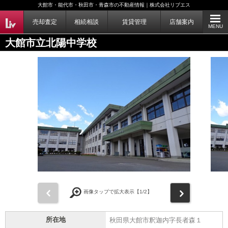
大館市・能代市・秋田市・青森市の不動産情報｜株式会社リブエス
売却査定
相続相談
賃貸管理
店舗案内
MENU
大館市立北陽中学校
前
次
画像タップで拡大表示【
1
/2】
所在地
秋田県大館市釈迦内字長者森１