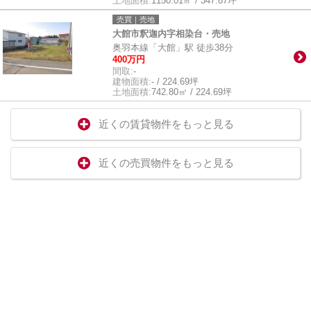
土地面積:
1150.01㎡ / 347.87坪
売買｜売地
大館市釈迦内字相染台・売地
奥羽本線「大館」駅 徒歩38分
400万円
間取:
-
建物面積:
- / 224.69坪
土地面積:
742.80㎡ / 224.69坪
近くの賃貸物件をもっと見る
近くの売買物件をもっと見る