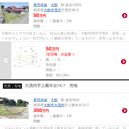
奥羽本線
「
大館
」駅 徒歩140分
秋田県
大館市
雪沢
字雪沢38-3
50
万円
築年数：- ｜募集中：
1件
階数：-
大館市エリアでの住まいなら、住み心地も快適な「大館市雪沢字雪沢・売地」は
いかがでしょうか！50万円という価格を実現していますので、非常におすすめで
す！土地面積は651.99㎡(公簿...
50
万
円
(管理費・共益費 -)
敷：-｜礼：-
所在階：-
間取り：-
面積：651.99㎡
大茂内字上瘤木台74-7 売地
売買｜売地
奥羽本線
「
大館
」駅 徒歩56分
秋田県
大館市
大茂内
字上瘤木台74-7
350
万円
築年数：- ｜募集中：
1件
階数：-
こだわりポイント満載の大茂内字上瘤木台74-7。南側道路に面しているため、日