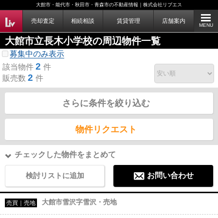
大館市・能代市・秋田市・青森市の不動産情報｜株式会社リブエス
売却査定
相続相談
賃貸管理
店舗案内
MENU
大館市立長木小学校の周辺物件一覧
募集中のみ表示
2
該当物件
件
2
販売数
件
さらに条件を絞り込む
物件リクエスト
チェックした物件をまとめて
検討リストに追加
お問い合わせ
大館市雪沢字雪沢・売地
売買｜売地