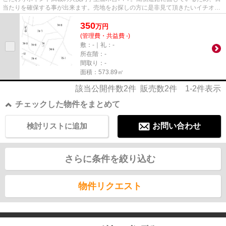
当たりを確保する事が出来ます。売地をお探しの方に是非見て頂きたいイチオシ
の土地です。マイホームをお...
350
万
円
(管理費・共益費 -)
敷：-｜礼：-
所在階：-
間取り：-
面積：573.89㎡
該当公開件数
2
件 販売数
2
件
1-2
件表示
チェックした物件をまとめて
検討リストに追加
お問い合わせ
さらに条件を絞り込む
物件リクエスト