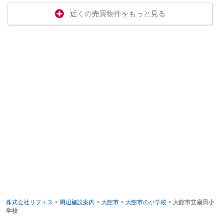
近くの売買物件をもっと見る
株式会社リブエス
>
周辺施設案内
>
大館市
>
大館市の小学校
>
大館市立扇田小
学校