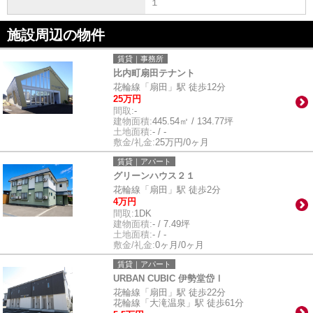
１
施設周辺の物件
賃貸｜事務所
比内町扇田テナント
花輪線「扇田」駅 徒歩12分
25万円
間取:
-
建物面積:
445.54㎡ / 134.77坪
土地面積:
- / -
敷金/礼金:
25万円/0ヶ月
賃貸｜アパート
グリーンハウス２１
花輪線「扇田」駅 徒歩2分
4万円
間取:
1DK
建物面積:
- / 7.49坪
土地面積:
- / -
敷金/礼金:
0ヶ月/0ヶ月
賃貸｜アパート
URBAN CUBIC 伊勢堂岱Ⅰ
花輪線「扇田」駅 徒歩22分
花輪線「大滝温泉」駅 徒歩61分