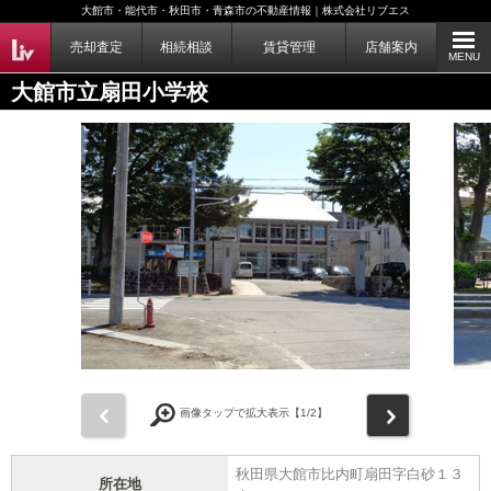
大館市・能代市・秋田市・青森市の不動産情報｜株式会社リブエス
売却査定
相続相談
賃貸管理
店舗案内
MENU
大館市立扇田小学校
前
次
画像タップで拡大表示【
1
/2】
秋田県大館市比内町扇田字白砂１３
所在地