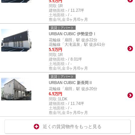
5.5万円
間取:
1R
建物面積:
- / 11.27坪
土地面積:
- / -
敷金/礼金:
0ヶ月/0ヶ月
賃貸｜アパート
URBAN CUBIC 伊勢堂岱Ⅰ
花輪線「扇田」駅 徒歩22分
花輪線「大滝温泉」駅 徒歩61分
5.5万円
間取:
1R
建物面積:
- / 8.01坪
土地面積:
- / -
敷金/礼金:
0ヶ月/0ヶ月
賃貸｜アパート
URBAN CUBIC 新長岡Ⅱ
花輪線「扇田」駅 徒歩20分
6.5万円
間取:
1LDK
建物面積:
- / 11.74坪
土地面積:
- / -
敷金/礼金:
0ヶ月/0ヶ月
近くの賃貸物件をもっと見る