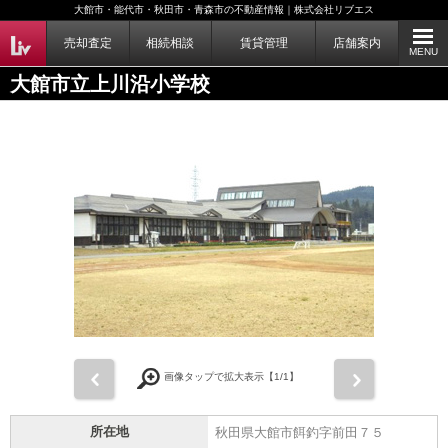
大館市・能代市・秋田市・青森市の不動産情報｜株式会社リブエス
売却査定
相続相談
賃貸管理
店舗案内
MENU
大館市立上川沿小学校
前
次
画像タップで拡大表示【
1
/1】
所在地
秋田県大館市餌釣字前田７５