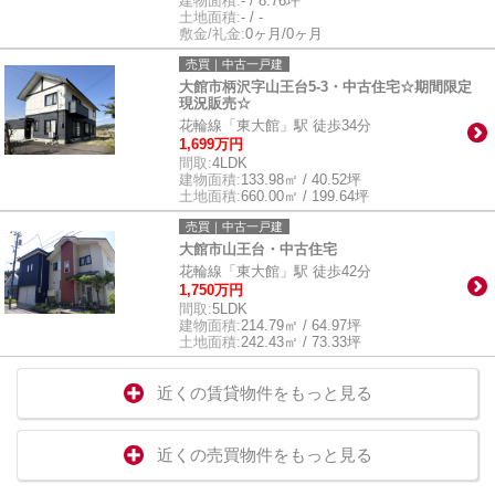
建物面積:
- / 8.76坪
土地面積:
- / -
敷金/礼金:
0ヶ月/0ヶ月
売買｜中古一戸建
大館市柄沢字山王台5-3・中古住宅☆期間限定
現況販売☆
花輪線「東大館」駅 徒歩34分
1,699万円
間取:
4LDK
建物面積:
133.98㎡ / 40.52坪
土地面積:
660.00㎡ / 199.64坪
売買｜中古一戸建
大館市山王台・中古住宅
花輪線「東大館」駅 徒歩42分
1,750万円
間取:
5LDK
建物面積:
214.79㎡ / 64.97坪
土地面積:
242.43㎡ / 73.33坪
近くの賃貸物件をもっと見る
近くの売買物件をもっと見る