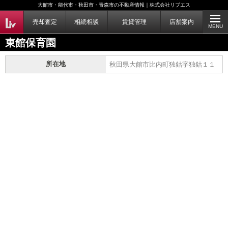
大館市・能代市・秋田市・青森市の不動産情報｜株式会社リブエス
売却査定
相続相談
賃貸管理
店舗案内
MENU
東館保育園
所在地
秋田県大館市比内町独鈷字独鈷１１