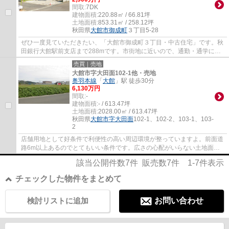
間取:
7DK
建物面積:
220.88㎡ / 66.81坪
土地面積:
853.31㎡ / 258.12坪
秋田県
大館市
御成町
３丁目5-28
ぜひ一度見ていただきたい、「大館市御成町３丁目・中古住宅」です。秋
田銀行大館駅前支店まで288mです。市街地に近いので、通勤・通学にも
便利です。利便性の高いロードヒーティング...
売買｜売地
大館市字大田面102-1他・売地
奥羽本線
「
大館
」駅 徒歩30分
6,130万円
間取:
-
建物面積:
- / 613.47坪
土地面積:
2028.00㎡ / 613.47坪
秋田県
大館市
字大田面
102-1、102-2、103-1、103-
2
店舗用地として好条件で利便性の高い周辺環境が整っていますよ。前面道
路6m以上あるのでとてもいい条件です。広さの心配がいらない土地面積
2028㎡(公簿)。整形地のため状態良しの売地...
該当公開件数
7
件 販売数
7
件
1-7
件表示
チェックした物件をまとめて
検討リストに追加
お問い合わせ