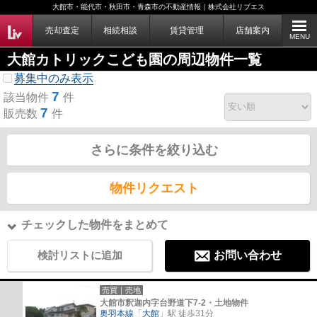
大館市・能代市・秋田市・青森市の不動産情報｜株式会社リブエス
売却査定
相続相談
賃貸管理
店舗案内
MENU
大館カトリックこども園の周辺物件一覧
募集中のみ表示
7
該当物件
件
7
販売数
件
さらに条件を絞り込む
物件リクエスト
チェックした物件をまとめて
検討リストに追加
お問い合わせ
売買｜売地
大館市釈迦内字台野道下7-2・土地物件
奥羽本線
「
大館
」駅 徒歩31分