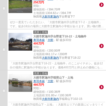
250万円
間取:
-
建物面積:
- / 394.70坪
土地面積:
1304.82㎡ / 394.7坪
秋田県
大館市
釈迦内
字台野道下7
ぜひ一度見ていただきたい、「大館市釈迦内字台野道下7-2・土地物件」
です。徒歩18分の場所に大館市立釈迦内小学校があります。買い物の際の
道のりも楽になりやすい平坦地です。住まい...
売買｜売地
大館市釈迦内字台野道下18-22・土地物件
奥羽本線
「
大館
」駅 徒歩33分
400万円
間取:
-
建物面積:
- / 200.00坪
土地面積:
661.17㎡ / 200坪
秋田県
大館市
釈迦内
字台野道下18-22
「大館市釈迦内字台野道下18-22・土地物件」のここがイチオシ。徒歩12
分の場所に釈迦内小学校があります。価格400万円と抑えめの価格にも関
わらず、条件も整った土地です。住宅用地な...
売買｜売地
大館市釈迦内字稲荷山下・土地
奥羽本線
「
大館
」駅 徒歩20分
480万円
間取:
-
建物面積:
- / 100.36坪
土地面積:
331.80㎡ / 100.36坪
秋田県
大館市
釈迦内
字稲荷山下102-15
「大館市釈迦内字稲荷山下・土地」：大館市エリアの新居にピッタリ！イ