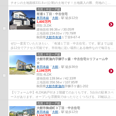
チオシの土地面積331.8㎡(公簿)の土地です！土地購入の際、売地のこと
なら当社にご相談ください！住宅や商業施設...
売買｜中古一戸建
有浦１丁目・中古住宅
奥羽本線
「
大館
」駅 徒歩12分
1,400万円
間取:
2LDK
建物面積:
99.36㎡ / 30.05坪
土地面積:
234.03㎡ / 70.79坪
秋田県
大館市
有浦
１丁目9-67-4
ぜひ一度見ていただきたい、「有浦１丁目・中古住宅」です。駅までは徒
歩12分でアクセス可能です。市街地に近い場所にある物件なので毎日を楽
しくすごせます。99.36㎡の建物面積がある...
売買｜中古一戸建
大館市釈迦内字獅子ヶ森・中古住宅☆リフォーム中
☆
奥羽本線
「
大館
」駅 徒歩36分
2,199万円
間取:
4LDK
建物面積:
139.94㎡ / 42.33坪
土地面積:
356.56㎡ / 107.85坪
秋田県
大館市
釈迦内
字獅子ケ森1-202
【リフォーム中】4LDK納戸付き２階建てのおうちです。5台分の駐車スペ
ースがあります。オープンな雰囲気でゆったりとくつろげる、15帖以上の
LDKとなっております。釈迦内エリアでお探...
売買｜中古一戸建
大館市御成町３丁目・中古住宅
奥羽本線
「
大館
」駅 徒歩12分
2,500万円