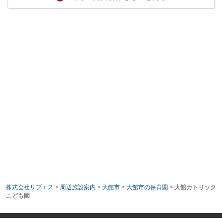
株式会社リブエス
>
周辺施設案内
>
大館市
>
大館市の保育園
>
大館カトリック
こども園