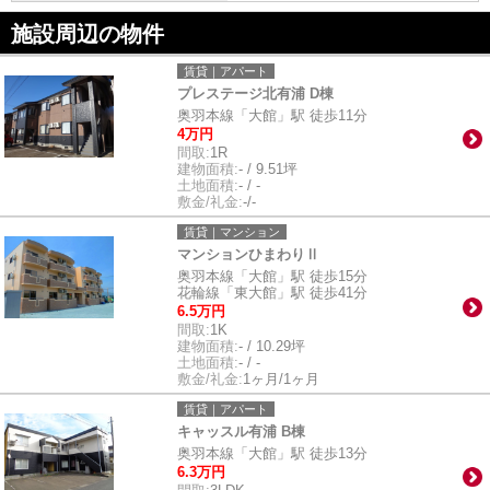
施設周辺の物件
賃貸｜アパート
プレステージ北有浦 D棟
奥羽本線「大館」駅 徒歩11分
4万円
間取:
1R
建物面積:
- / 9.51坪
土地面積:
- / -
敷金/礼金:
-/-
賃貸｜マンション
マンションひまわりⅡ
奥羽本線「大館」駅 徒歩15分
花輪線「東大館」駅 徒歩41分
6.5万円
間取:
1K
建物面積:
- / 10.29坪
土地面積:
- / -
敷金/礼金:
1ヶ月/1ヶ月
賃貸｜アパート
キャッスル有浦 B棟
奥羽本線「大館」駅 徒歩13分
6.3万円