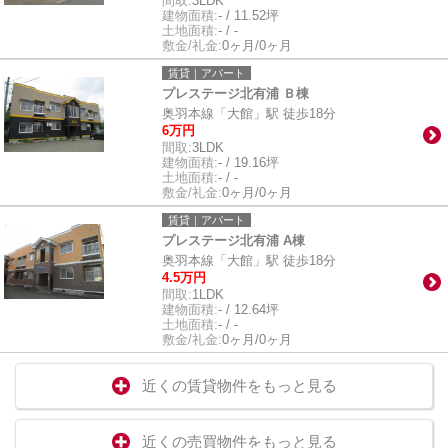
間取:
3LDK
建物面積:
- / 11.52坪
土地面積:
- / -
敷金/礼金:
0ヶ月/0ヶ月
賃貸｜アパート
プレステージ北有浦 Ｂ棟
奥羽本線「大館」駅 徒歩18分
6万円
間取:
3LDK
建物面積:
- / 19.16坪
土地面積:
- / -
敷金/礼金:
0ヶ月/0ヶ月
賃貸｜アパート
プレステージ北有浦 A棟
奥羽本線「大館」駅 徒歩18分
4.5万円
間取:
1LDK
建物面積:
- / 12.64坪
土地面積:
- / -
敷金/礼金:
0ヶ月/0ヶ月
近くの賃貸物件をもっと見る
近くの売買物件をもっと見る