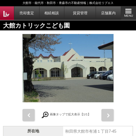
大館市・能代市・秋田市・青森市の不動産情報｜株式会社リブエス
売却査定
相続相談
賃貸管理
店舗案内
MENU
大館カトリックこども園
前
次
画像タップで拡大表示【
1
/1】
所在地
秋田県大館市有浦１丁目7-45