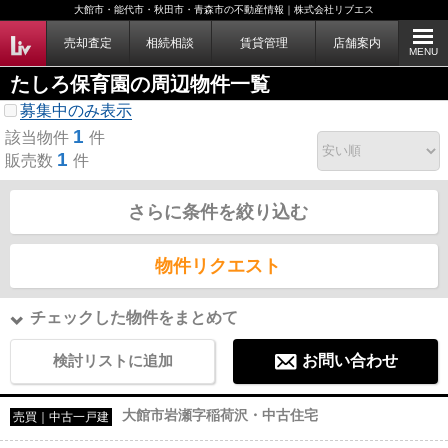
大館市・能代市・秋田市・青森市の不動産情報｜株式会社リブエス
売却査定
相続相談
賃貸管理
店舗案内
MENU
たしろ保育園の周辺物件一覧
募集中のみ表示
1
該当物件
件
1
販売数
件
さらに条件を絞り込む
物件リクエスト
チェックした物件をまとめて
検討リストに追加
お問い合わせ
大館市岩瀬字稲荷沢・中古住宅
売買｜中古一戸建