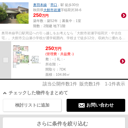
奥羽本線
「
早口
」駅 徒歩30分
秋田県
大館市
岩瀬
字稲荷沢38-6
250
万円
築年数：築52年 ｜募集中：
1室
階数：2階建 地下1階
奥羽本線早口駅周辺への引っ越しをお考えなら「大館市岩瀬字稲荷沢・中古住
宅」。大館市立山瀬小学校が通学範囲内、学校まで徒歩12分。収納力に優れる納
戸が設置されております。大館...
250
万
円
(管理費・共益費 -)
敷：-｜礼：-
所在階：-
間取り：7DK
面積：104.86㎡
該当公開件数
1
件 販売数
1
件
1-1
件表示
チェックした物件をまとめて
検討リストに追加
お問い合わせ
さらに条件を絞り込む