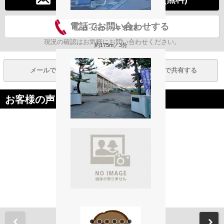
電話でお問い合わせする
ほっかほっか亭 若宮店
現況の確認はお気軽にお問い合わせください。
約175m／3分
メールで共有する
LINEで共有する
お客様の声
青森市立大野小学校
約242m／4分
前