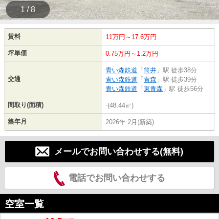
1 / 8
賃料
11万円～17.6万円
坪単価
0.75万円～1.2万円
青い森鉄道
「
筒井
」駅 徒歩38分
交通
青い森鉄道
「
青森
」駅 徒歩39分
青い森鉄道
「
東青森
」駅 徒歩56分
間取り(面積)
-(48.44㎡)
築年月
2026年 2月(新築)
メールでお問い合わせする(無料)
電話でお問い合わせする
空室一覧