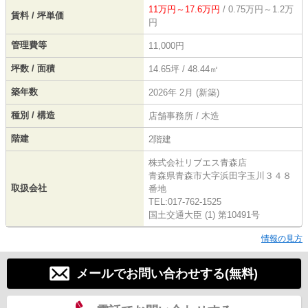
11万円～17.6万円
/ 0.75万円～1.2万
賃料 / 坪単価
円
管理費等
11,000円
坪数 / 面積
14.65坪 / 48.44㎡
築年数
2026年 2月 (新築)
種別 / 構造
店舗事務所 / 木造
階建
2階建
株式会社リブエス青森店
青森県青森市大字浜田字玉川３４８
取扱会社
番地
TEL:017-762-1525
国土交通大臣 (1) 第10491号
情報の見方
メールでお問い合わせする(無料)