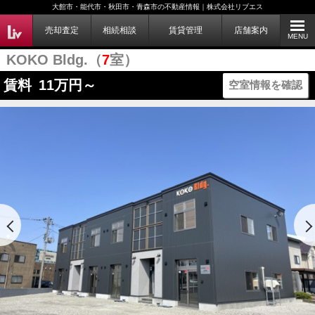
大館市・能代市・秋田市・青森市の不動産情報｜株式会社リブエス
売却査定
相続相談
賃貸管理
店舗案内
MENU
KOKO Bldg.（
7
室）
賃料
11
万円～
空室情報を確認