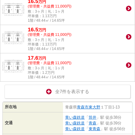
16.5
万
円
(管理費・共益費 11,000円)
敷：3ヶ月｜礼：1ヶ月
坪単価：
1.13
万円
1階 / 48.44㎡ / 14.65坪
16.5
万
円
(管理費・共益費 11,000円)
敷：3ヶ月｜礼：1ヶ月
坪単価：
1.13
万円
1階 / 48.44㎡ / 14.65坪
17.6
万
円
(管理費・共益費 11,000円)
敷：3ヶ月｜礼：1ヶ月
坪単価：
1.2
万円
1階 / 48.44㎡ / 14.65坪
全7件を表示する
所在地
青森県
青森市
東大野
１丁目1-13
青い森鉄道
「
筒井
」駅 徒歩38分
交通
青い森鉄道
「
青森
」駅 徒歩39分
青い森鉄道
「
東青森
」駅 徒歩56分