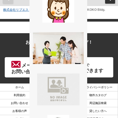
株式会社リブエス
>
(事業用(賃貸))地域から探す
>
青森市
>
KOKO Bldg.
シャトレーゼ 青森青葉店
約342m／5分
お問い合わせはお気軽にどうぞ！
営業時間:9:00〜17:30
タップ
メール
で
で
ローソン 中央高校前店
電話ができます
お問い合わせ
約360m／5分
ホーム
会社概要
プライバシーポリシー
利用規約
サイトマップ
物件カタログ
お問い合わせ
スタッフ紹介
周辺施設検索
お客様の声
ファミリー向け
貸したい方へ