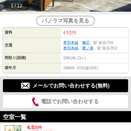
1 / 12
パノラマ写真を見る
賃料
4.5万円
奥羽本線
「
糠沢
」駅 徒歩23分
交通
奥羽本線
「
鷹ノ巣
」駅 徒歩26分
間取り(面積)
2DK(46.23㎡)
築年月
1999年 10月(築26年)
メールでお問い合わせする(無料)
電話でお問い合わせする
空室一覧
4.5
万
円