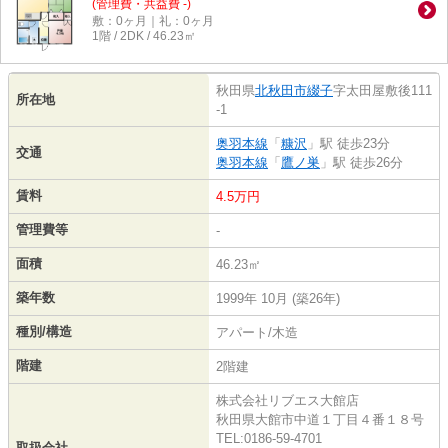
(管理費・共益費 -)
敷：0ヶ月｜礼：0ヶ月
1階 / 2DK / 46.23㎡
秋田県
北秋田市
綴子
字太田屋敷後111
所在地
-1
奥羽本線
「
糠沢
」駅 徒歩23分
交通
奥羽本線
「
鷹ノ巣
」駅 徒歩26分
賃料
4.5万円
管理費等
-
面積
46.23㎡
築年数
1999年 10月 (築26年)
種別/構造
アパート/木造
階建
2階建
株式会社リブエス大館店
秋田県大館市中道１丁目４番１８号
TEL:0186-59-4701
取扱会社