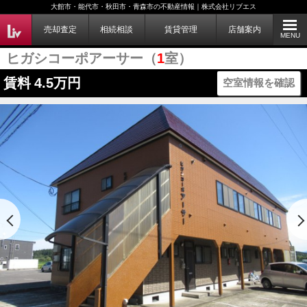
大館市・能代市・秋田市・青森市の不動産情報｜株式会社リブエス
売却査定
相続相談
賃貸管理
店舗案内
MENU
ヒガシコーポアーサー（
1
室）
賃料
4.5万円
空室情報を確認