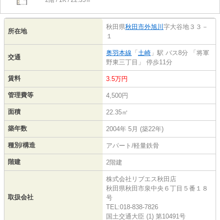
2階 / 1K / 22.35㎡
秋田県
秋田市
外旭川
字大谷地３３－
所在地
１
奥羽本線
「
土崎
」駅 バス8分 「将軍
交通
野東三丁目」 停歩11分
賃料
3.5万円
管理費等
4,500円
面積
22.35㎡
築年数
2004年 5月 (築22年)
種別/構造
アパート/軽量鉄骨
階建
2階建
株式会社リブエス秋田店
秋田県秋田市泉中央６丁目５番１８
取扱会社
号
TEL:018-838-7826
国土交通大臣 (1) 第10491号