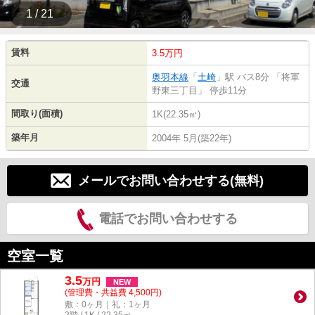
1 / 21
賃料
3.5万円
奥羽本線
「
土崎
」駅 バス8分 「将軍
交通
野東三丁目」 停歩11分
間取り(面積)
1K(22.35㎡)
築年月
2004年 5月(築22年)
メールでお問い合わせする(無料)
電話でお問い合わせする
空室一覧
3.5
万
円
NEW
(管理費・共益費 4,500円)
敷：0ヶ月｜礼：1ヶ月