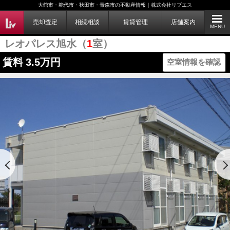
大館市・能代市・秋田市・青森市の不動産情報｜株式会社リブエス
売却査定
相続相談
賃貸管理
店舗案内
MENU
レオパレス旭水（
1
室）
賃料
3.5万円
空室情報を確認