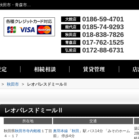
レオパレスドミールⅡ／大館市・能代市・秋田市・青森市・弘前市の不動産情報なら株式会社リブエス
0186-59-4701
大館店
0185-74-9293
能代店
018-838-7826
秋田店
017-762-1525
青森店
0172-88-6731
弘前店
>
秋田市
>
レオパレスドミールⅡ
レオパレスドミールⅡ
所在地
交通
築
秋田県
秋田市
寺内蛭根
１丁目
奥羽本線
「
秋田
」駅 バス14分 「みそのホーム
2
４－１７
前」 停歩4分
軽