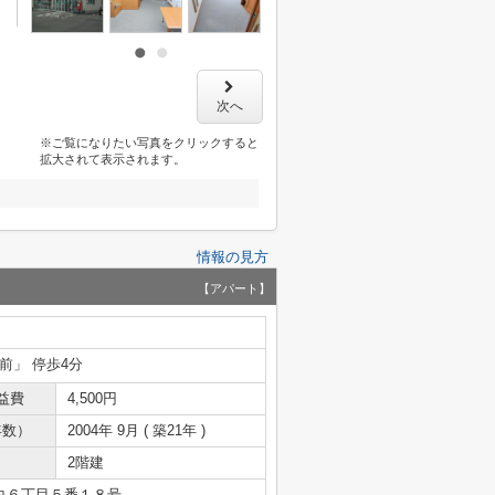
次へ
※ご覧になりたい写真をクリックすると
拡大されて表示されます。
情報の見方
【アパート】
前」 停歩4分
益費
4,500円
年数）
2004年 9月 ( 築21年 )
2階建
央６丁目５番１８号