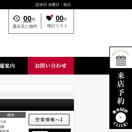
定休日 水曜日・祝日
00
00
件
件
検討リスト
最近見た物件
建物
空室情報へ
21年
階建
量鉄骨