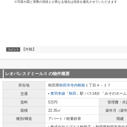
※写真や図と実際の現状とが異なる場合は現状を優先させていただきます
【外観】
コメント
レオパレスドミールⅡ
の物件概要
所在地
秋田県
秋田市
寺内蛭根
１丁目４－１７
奥羽本線
「
秋田
」駅 バス14分 「みそのホーム
交通
賃料
5万円
管理費・共
面積
22.35㎡
築年月（築
種別/構造
アパート / 軽量鉄骨
階建
株式会社リブエス秋田店
秋田県秋田市泉中