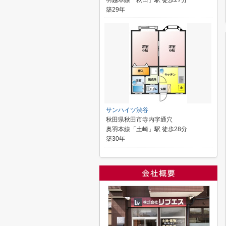
羽越本線「秋田」駅 徒歩27分
築29年
サンハイツ渋谷
秋田県秋田市寺内字通穴
奥羽本線「土崎」駅 徒歩28分
築30年