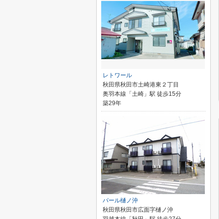
レトワール
秋田県秋田市土崎港東２丁目
奥羽本線「土崎」駅 徒歩15分
築29年
パール樋ノ沖
秋田県秋田市広面字樋ノ沖