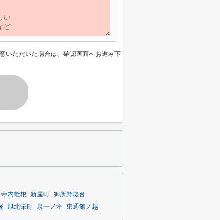
意いただいた場合は、確認画面へお進み下
す
寺内蛭根
新屋町
御所野堤台
桜
旭北栄町
泉一ノ坪
東通館ノ越