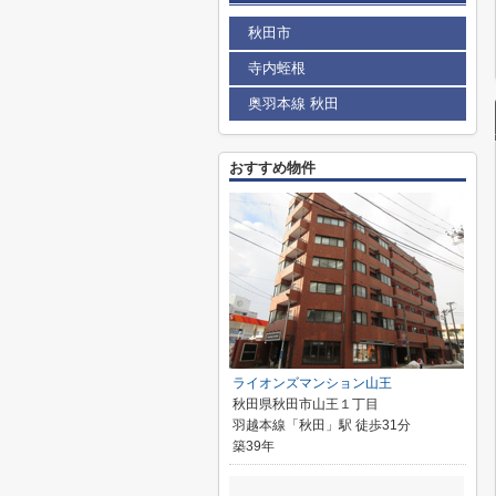
秋田市
寺内蛭根
奥羽本線 秋田
おすすめ物件
ライオンズマンション山王
秋田県秋田市山王１丁目
羽越本線「秋田」駅 徒歩31分
築39年