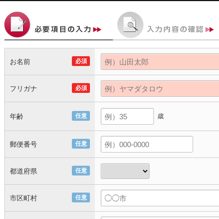
お名前
必須
フリガナ
必須
年齢
任意
歳
郵便番号
任意
都道府県
任意
市区町村
任意