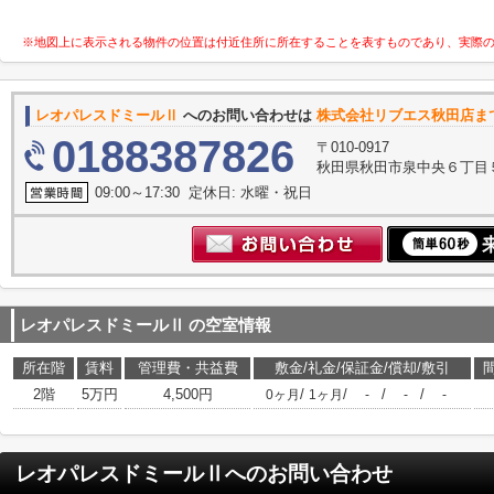
※地図上に表示される物件の位置は付近住所に所在することを表すものであり、実際
レオパレスドミールⅡ
へのお問い合わせは
株式会社リブエス秋田店ま
0188387826
〒010-0917
秋田県秋田市泉中央６丁目
09:00～17:30 定休日: 水曜・祝日
レオパレスドミールⅡ
の空室情報
所在階
賃料
管理費・共益費
敷金/礼金/保証金/償却/敷引
2階
5万円
4,500円
/
/
/
/
0ヶ月
1ヶ月
-
-
-
レオパレスドミールⅡ
へのお問い合わせ