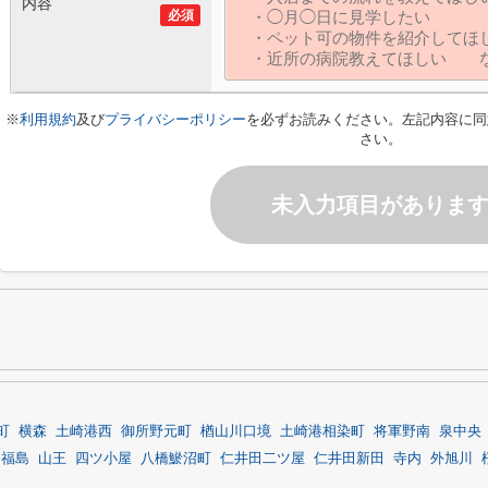
内容
必須
※
利用規約
及び
プライバシーポリシー
を必ずお読みください。左記内容に同
さい。
未入力項目がありま
町
横森
土崎港西
御所野元町
楢山川口境
土崎港相染町
将軍野南
泉中央
田福島
山王
四ツ小屋
八橋鯲沼町
仁井田二ツ屋
仁井田新田
寺内
外旭川