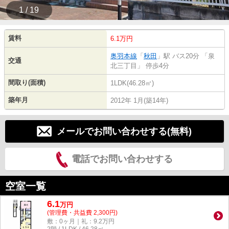
1 / 19
賃料
6.1万円
奥羽本線
「
秋田
」駅 バス20分 「泉
交通
北三丁目」 停歩4分
間取り(面積)
1LDK(46.28㎡)
築年月
2012年 1月(築14年)
メールでお問い合わせする(無料)
電話でお問い合わせする
空室一覧
6.1
万
円
(管理費・共益費 2,300円)
敷：0ヶ月｜礼：9.2万円