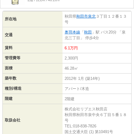
2階 / 1LDK / 46.28㎡
秋田県
秋田市
泉北
３丁目１２番１３
所在地
号
奥羽本線
「
秋田
」駅 バス20分 「泉
交通
北三丁目」 停歩4分
賃料
6.1万円
管理費等
2,300円
面積
46.28㎡
築年数
2012年 1月 (築14年)
種別/構造
アパート/木造
階建
2階建
株式会社リブエス秋田店
秋田県秋田市泉中央６丁目５番１８
取扱会社
号
TEL:018-838-7826
国土交通大臣 (1) 第10491号