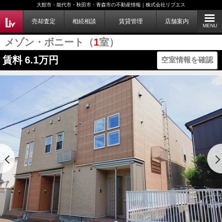
大館市・能代市・秋田市・青森市の不動産情報｜株式会社リブエス
売却査定
相続相談
賃貸管理
店舗案内
MENU
メゾン・ボニート（
1
室）
賃料
6.1万円
空室情報を確認